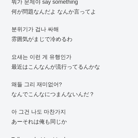
뭐가 문제야 say something
何が問題なんだよ なんか言ってよ
분위기가 겁나 싸해
雰囲気がまじで冷めるわ
요새는 이런 게 유행인가
最近はこんなんが流行ってるんかな
왜들 그리 재미없어?
なんでこんなにつまんないんだ？
아 그건 나도 마찬가지
あーそれは俺も同じか