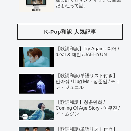
だよねって話。
K-Pop和訳 人気記事
【歌詞和訳】Try Again - 디어 /
d.ear & 재현 / JAEHYUN
【歌詞和訳/単語リスト付き】
안아줘 / Hug Me - 정준일 / チョ
ン・ジュニル
【歌詞和訳】청춘만화 /
Coming Of Age Story - 이무진 /
イ・ムジン
【歌詞和訳/単語リスト付き】