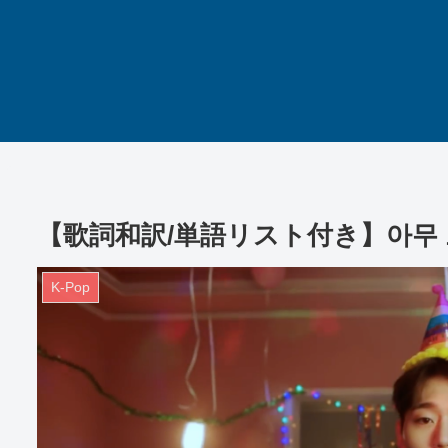
【歌詞和訳/単語リスト付き】아무 노래 / 
K-Pop