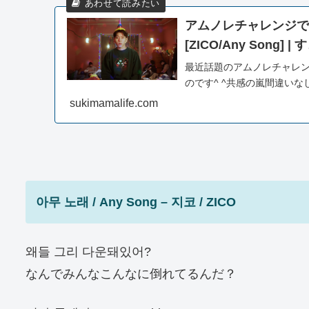
アムノレチャレンジで
[ZICO/Any Song] |
最近話題のアムノレチャレ
のです^ ^共感の嵐間違いな
sukimamalife.com
아무 노래 / Any Song – 지코 / ZICO
왜들 그리 다운돼있어?
なんでみんなこんなに倒れてるんだ？