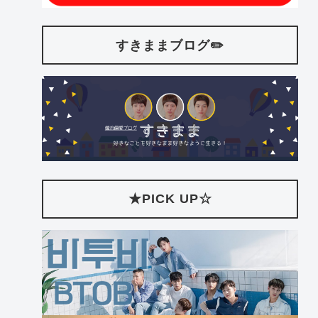
すきままブログ✏️
★PICK UP☆