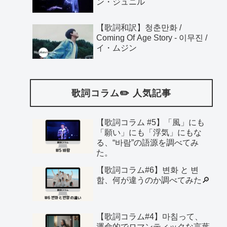
ン・ジュニル
【歌詞和訳】청춘만화 /
Coming Of Age Story - 이무진 /
イ・ムジン
歌詞コラム✏️ 人気記事
【歌詞コラム #5】「風」にも
「願い」にも「浮気」にもな
る、“바람”の語源を調べてみ
た。
【歌詞コラム#6】변화 と 변
함、何が違うのか調べてみた🔎
【歌詞コラム#4】마침って、
運命的でロマンティックな言葉