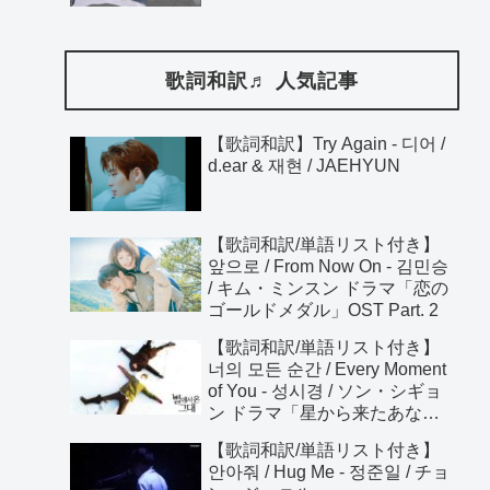
歌詞和訳♬ 人気記事
【歌詞和訳】Try Again - 디어 /
d.ear & 재현 / JAEHYUN
【歌詞和訳/単語リスト付き】
앞으로 / From Now On - 김민승
/ キム・ミンスン ドラマ「恋の
ゴールドメダル」OST Part. 2
【歌詞和訳/単語リスト付き】
너의 모든 순간 / Every Moment
of You - 성시경 / ソン・シギョ
ン ドラマ「星から来たあな
た」OST
【歌詞和訳/単語リスト付き】
안아줘 / Hug Me - 정준일 / チョ