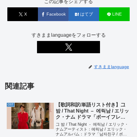
この記事をシェアする
X
Facebook
はてブ
LINE
すきままlanguageをフォローする
すきままlanguage
関連記事
【歌詞和訳/単語リスト付き】그
OST
밤 / That Night – 에릭남 / エリッ
ク・ナム ドラマ「ボーイフレン
ド」OST Pt. 4
그 밤 / That Night - 에릭남 / エリック・
ナムアーティスト：에릭남 / エリック・
ナムアルバム：ドラマ「남자친구 / ボー