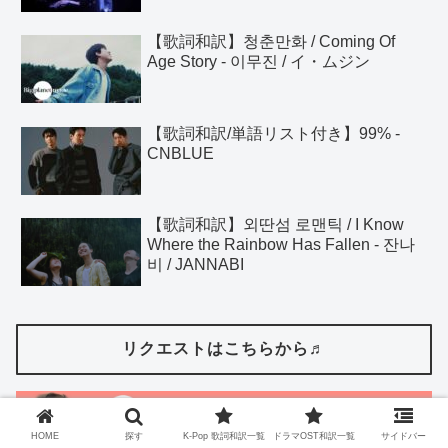
【歌詞和訳】청춘만화 / Coming Of
Age Story - 이무진 / イ・ムジン
【歌詞和訳/単語リスト付き】99% -
CNBLUE
【歌詞和訳】외딴섬 로맨틱 / I Know
Where the Rainbow Has Fallen - 잔나
비 / JANNABI
リクエストはこちらから♬
HOME
探す
K-Pop 歌詞和訳一覧
ドラマOST和訳一覧
サイドバー