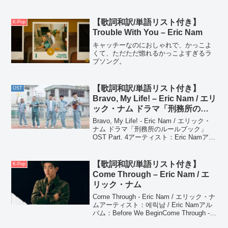
イフレンド」OST 그 밤 / That Night -
에릭남 / エリック・ナム날 바라...
【歌詞和訳/単語リスト付き】
K-Pop
Trouble With You – Eric Nam
キャッチーなのにおしゃれで、かっこよ
くて、ただただ惚れるかっこよすぎるラ
ブソング。
【歌詞和訳/単語リスト付き】
OST
Bravo, My Life! – Eric Nam / エリ
ック・ナム ドラマ「刑務所のル
ールブック」OST Part. 4
Bravo, My Life! - Eric Nam / エリック・
ナム ドラマ「刑務所のルールブック」
OST Part. 4アーティスト：Eric Namアル
バム：ドラマ「슬기로운 감빵생활 / 刑務
所のルールブック」OST Part. ...
【歌詞和訳/単語リスト付き】
K-Pop
Come Through – Eric Nam / エ
リック・ナム
Come Through - Eric Nam / エリック・ナ
ムアーティスト：에릭남 / Eric Namアル
バム：Before We BeginCome Through -
Eric Nam / エリック・ナム'm kinda