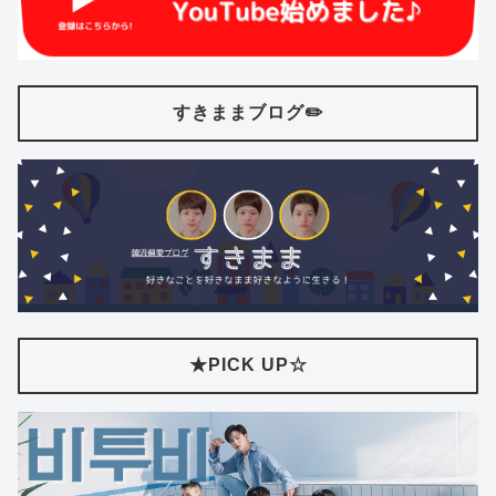
すきままブログ✏️
★PICK UP☆