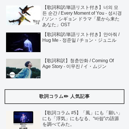
【歌詞和訳/単語リスト付き】너의 모
든 순간 / Every Moment of You - 성시경
/ ソン・シギョン ドラマ「星から来た
あなた」OST
【歌詞和訳/単語リスト付き】안아줘 /
Hug Me - 정준일 / チョン・ジュニル
【歌詞和訳】청춘만화 / Coming Of
Age Story - 이무진 / イ・ムジン
歌詞コラム✏️ 人気記事
【歌詞コラム #5】「風」にも「願い」
にも「浮気」にもなる、“바람”の語源
を調べてみた。