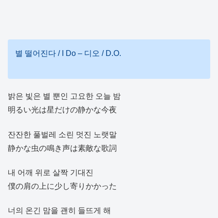
별 떨어진다 / I Do – 디오 / D.O.
밝은 빛은 별 뿐인 고요한 오늘 밤
明るい光は星だけの静かな今夜
잔잔한 풀벌레 소린 멋진 노랫말
静かな虫の鳴き声は素敵な歌詞
내 어깨 위로 살짝 기대진
僕の肩の上に少し寄りかかった
너의 온긴 맘을 괜히 들뜨게 해