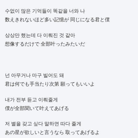
수없이 많은 기억들이 똑같을 너와 나
数えきれないほど多い記憶が 同じになる君と僕
상상만 했는데 다 이뤄진 것 같아
想像するだけで 全部叶ったみたいだ
넌 아무거나 마구 빌어도 돼
君は何でも手当たり次第 願ってもいいよ
내가 전부 듣고 이뤄줄게
僕が全部聞いて叶えてあげる
저 별을 갖고 싶다 말하면 따다 줄게
あの星が欲しいと言うなら 取ってあげるよ