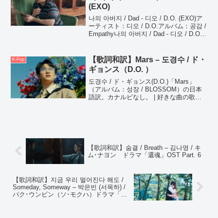
(EXO)
나의 아버지 / Dad - 디오 / D.O. (EXO)ア
ーティスト：디오 / D.O.アルバム：공감 /
Empathy나의 아버지 / Dad - 디오 / D.O.
(EXO)천천히 그댈 따라 걸어가ゆっくりあ
なたについて歩いて...
【歌詞和訳】Mars – 도경수 / ド・
K-Pop
ギョンス（D.O. ）
도경수 / ド・ギョンス(D.O.)「Mars」
（アルバム：성장 / BLOSSOM）の日本
語訳。カナルビなし。 | 好きな曲の歌詞
で語学を勉強したいオタクのサイト「す
きままLanguage」
【歌詞和訳】숨결 / Breath – 김나영 / キ
ム･ナヨン ドラマ「還魂」OST Part. 6
【歌詞和訳】지금 우리 멀어진다 해도 /
Someday, Someway – 박은빈 (서목하) /
パク･ウンビン（ソ･モクハ）ドラマ「無
人島のディーバ」OST