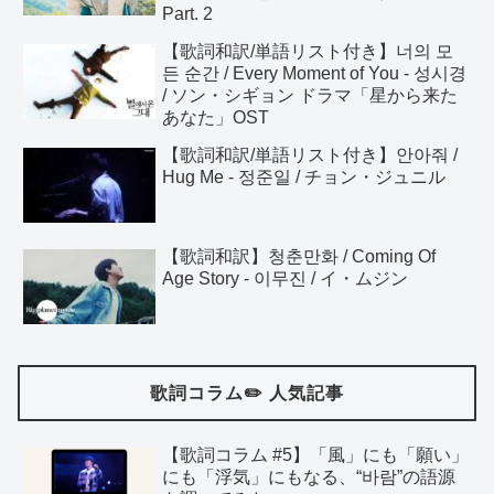
Part. 2
【歌詞和訳/単語リスト付き】너의 모
든 순간 / Every Moment of You - 성시경
/ ソン・シギョン ドラマ「星から来た
あなた」OST
【歌詞和訳/単語リスト付き】안아줘 /
Hug Me - 정준일 / チョン・ジュニル
【歌詞和訳】청춘만화 / Coming Of
Age Story - 이무진 / イ・ムジン
歌詞コラム✏️ 人気記事
【歌詞コラム #5】「風」にも「願い」
にも「浮気」にもなる、“바람”の語源