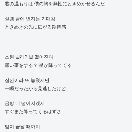
君の温もりは 僕の胸を無性にときめかせるんだ
설렘 끝에 번지는 기대감
ときめきの先に広がる期待感
소원 빌래? 별 떨어진다
願い事をする？ 星が降ってくる
잠깐이라 또 놓쳤지만
一瞬だったから見逃したけど
금방 더 떨어지겠지
すぐまた降ってくるはずさ
밤이 끝날 때까지