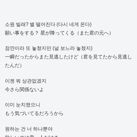
소원 빌래? 별 떨어진다 (다시 네게 온다)
願い事をする？ 星が降ってくる（また君の元へ）
잠깐이라 또 놓쳤지만 (널 보느라 놓쳤지)
一瞬だったからまた見逃したけど（君を見てたから見逃し
たんだ）
이젠 뭐 상관없겠지
今さら関係ないよ
이미 눈치챘으니
もう気づいてるだろうから
원하는 건 너 하나뿐야