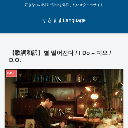
好きな曲の歌詞で語学を勉強したいオタクのサイト
すきままLanguage
【歌詞和訳】별 떨어진다 / I Do – 디오 /
D.O.
K-Pop