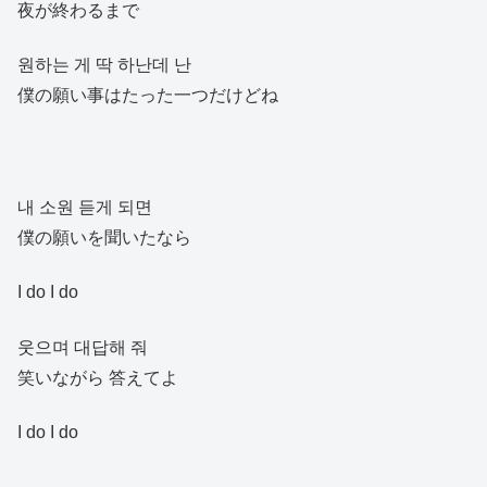
夜が終わるまで
원하는 게 딱 하난데 난
僕の願い事はたった一つだけどね
내 소원 듣게 되면
僕の願いを聞いたなら
I do I do
웃으며 대답해 줘
笑いながら 答えてよ
I do I do