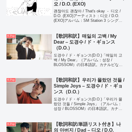
오 / D.O. (EXO)
괜찮아도 괜찮아 / That's okay - 디오 /
D.O. (EXO)アーティスト：디오 / D.O.
(EXO)アルバム：SM Station 3 シングル
配信괜찮아도 괜찮아 / That's okay - 디
오 / ...
【歌詞和訳】매일의 고백 / My
K-Pop
Dear – 도경수 / ド・ギョンス
（D.O.）
도경수 / ド・ギョンス(D.O.)「매일의 고
백 / My Dear」（アルバム：성장 /
BLOSSOM）の日本語訳。カナルビな
し。 | 好きな曲の歌詞で語学を勉強した
いオタクのサイト「すきままLanguage」
【歌詞和訳】우리가 몰랐던 것들 /
K-Pop
Simple Joys – 도경수 / ド・ギョ
ンス（D.O.）
도경수 / ド・ギョンス(D.O.)「우리가 몰
랐던 것들 / Simple Joys」（アルバム：
성장 / BLOSSOM）の日本語訳。カナル
ビなし。 | 好きな曲の歌詞で語学を勉強
したいオタクのサイト「すきまま
Language」
【歌詞和訳/単語リスト付き】나
K-Pop
의 아버지 / Dad – 디오 / D.O.