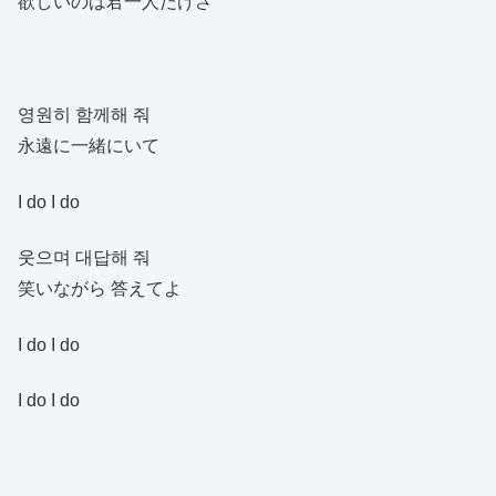
欲しいのは君一人だけさ
영원히 함께해 줘
永遠に一緒にいて
I do I do
웃으며 대답해 줘
笑いながら 答えてよ
I do I do
I do I do