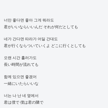
너만 좋다면 좋아 그게 뭐라도
君がいいならいいんだ それが何だとしても
네가 간다면 따라가 어딜 간대도
君が行くならついていくよ どこに行くとしても
오랜 시간 흘러가도
長い時間が流れても
함께 있으면 좋겠어
一緒にいたらいいな
너는 나 난 네 옆에서
君は僕で 僕は君の隣で