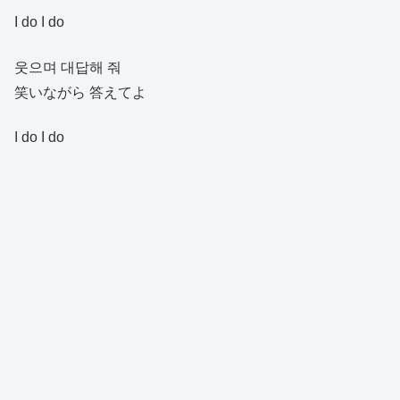
I do I do
웃으며 대답해 줘
笑いながら 答えてよ
I do I do