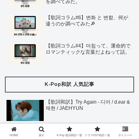
を調べてみた。
【歌詞コラム#6】변화 と 변함、何が
違うのか調べてみた🔎
【歌詞コラム#4】마침って、運命的で
ロマンティックな言葉だよねって話。
K-Pop和訳 人気記事
【歌詞和訳】Try Again - 디어 / d.ear &
재현 / JAEHYUN
【歌詞和訳/単語リスト付き】안아줘 /
HOME
探す
K-Pop 歌詞和訳一覧
ドラマOST和訳一覧
サイドバー
Hug Me - 정준일 / チョン・ジュニル