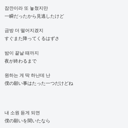
잠깐이라 또 놓쳤지만
一瞬だったから見逃したけど
금방 더 떨어지겠지
すぐまた降ってくるはずさ
밤이 끝날 때까지
夜が終わるまで
원하는 게 딱 하난데 난
僕の願い事はたった一つだけどね
내 소원 듣게 되면
僕の願いを聞いたなら