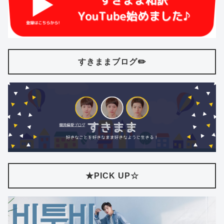
すきままブログ✏️
★PICK UP☆