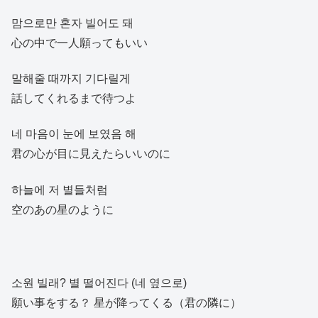
맘으로만 혼자 빌어도 돼
心の中で一人願ってもいい
말해줄 때까지 기다릴게
話してくれるまで待つよ
네 마음이 눈에 보였음 해
君の心が目に見えたらいいのに
하늘에 저 별들처럼
空のあの星のように
소원 빌래? 별 떨어진다 (네 옆으로)
願い事をする？ 星が降ってくる（君の隣に）