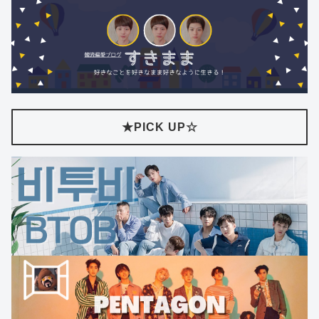
★PICK UP☆