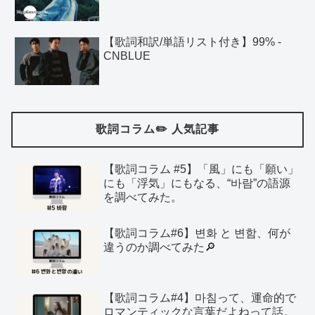
【歌詞和訳/単語リスト付き】99% -
CNBLUE
歌詞コラム✏️ 人気記事
【歌詞コラム #5】「風」にも「願い」
にも「浮気」にもなる、“바람”の語源
を調べてみた。
【歌詞コラム#6】변화 と 변함、何が
違うのか調べてみた🔎
【歌詞コラム#4】마침って、運命的で
ロマンティックな言葉だよねって話。