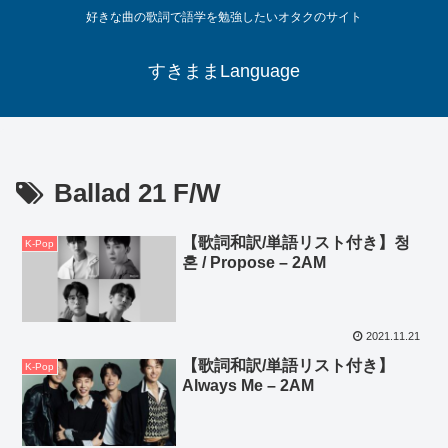
好きな曲の歌詞で語学を勉強したいオタクのサイト
すきままLanguage
Ballad 21 F/W
【歌詞和訳/単語リスト付き】청
K-Pop
혼 / Propose – 2AM
2021.11.21
【歌詞和訳/単語リスト付き】
K-Pop
Always Me – 2AM