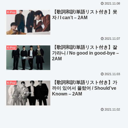
2021.11.08
【歌詞和訳/単語リスト付き】못
K-Pop
자 / I can’t – 2AM
2021.11.07
【歌詞和訳/単語リスト付き】잘
K-Pop
가라니 / No good in good-bye –
2AM
2021.11.03
【歌詞和訳/単語リスト付き】가
K-Pop
까이 있어서 몰랐어 / Should’ve
Known – 2AM
2021.11.02