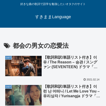
好きな曲の歌詞で語学を勉強したいオタクのサイト
すきままLanguage
都会の男女の恋愛法
【歌詞和訳/単語リスト付き】이
OST
유 / The Reason – 승관 / スング
ァン (SEVENTEEN) ドラマ「都
会の男女の恋愛法」OST Part. 6
2021.02.14
【歌詞和訳/単語リスト付き】이
OST
런 난 어떠니 / Let Me Love You –
유리상자 / Yurisangja ドラマ「都
会の男女の恋愛法」OST Part. 4