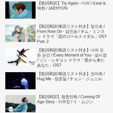
【歌詞和訳】Try Again - 디어 / d.ear &
재현 / JAEHYUN
【歌詞和訳/単語リスト付き】앞으로 /
From Now On - 김민승 / キム・ミンス
ン ドラマ「恋のゴールドメダル」OST
Part. 2
【歌詞和訳/単語リスト付き】너의 모
든 순간 / Every Moment of You - 성시경
/ ソン・シギョン ドラマ「星から来た
あなた」OST
【歌詞和訳/単語リスト付き】안아줘 /
Hug Me - 정준일 / チョン・ジュニル
【歌詞和訳】청춘만화 / Coming Of
Age Story - 이무진 / イ・ムジン