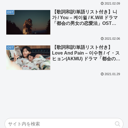
2021.02.09
【歌詞和訳/単語リスト付き】니
OST
가 / You – 케이윌 / K.Will ドラマ
「都会の男女の恋愛法」OST
Part. 5
2021.02.06
【歌詞和訳/単語リスト付き】
OST
Love And Pain – 이수현 / イ・ス
ヒョン(AKMU) ドラマ「都会の男
女の恋愛法」OST Part. 3
2021.01.29