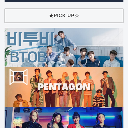
★PICK UP☆