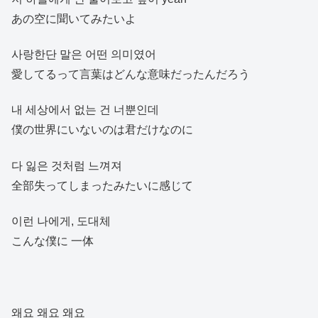
あの空に聞いてみたいよ
사랑한단 말은 어떤 의미였어
愛してるって言葉はどんな意味だったんだろう
내 세상에서 없는 건 너뿐인데
僕の世界にいないのは君だけなのに
다 잃은 것처럼 느껴져
全部失ってしまったみたいに感じて
이런 나에게, 도대체
こんな僕に 一体
왜요 왜요 왜요