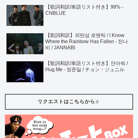
【歌詞和訳/単語リスト付き】99% -
CNBLUE
【歌詞和訳】외딴섬 로맨틱 / I Know
Where the Rainbow Has Fallen - 잔나
비 / JANNABI
【歌詞和訳/単語リスト付き】안아줘 /
Hug Me - 정준일 / チョン・ジュニル
リクエストはこちらから♬