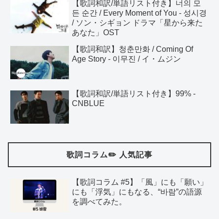
【歌詞和訳/単語リスト付き】너의 모
든 순간 / Every Moment of You - 성시경
/ ソン・シギョン ドラマ「星から来た
あなた」OST
【歌詞和訳】청춘만화 / Coming Of
Age Story - 이무진 / イ・ムジン
【歌詞和訳/単語リスト付き】99% -
CNBLUE
歌詞コラム✏️ 人気記事
【歌詞コラム #5】「風」にも「願い」
にも「浮気」にもなる、“바람”の語源
を調べてみた。