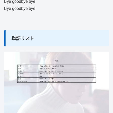
Bye goodbye bye
Bye goodbye bye
単語リスト