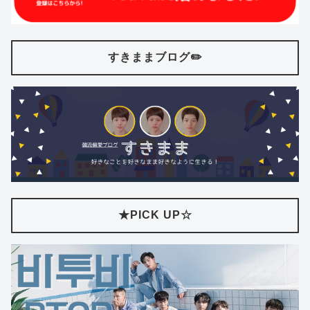
すきままブログ✏️
★PICK UP☆