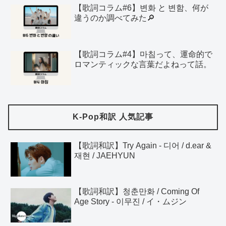
【歌詞コラム#6】변화 と 변함、何が
違うのか調べてみた🔎
【歌詞コラム#4】마침って、運命的で
ロマンティックな言葉だよねって話。
K-Pop和訳 人気記事
【歌詞和訳】Try Again - 디어 / d.ear &
재현 / JAEHYUN
【歌詞和訳】청춘만화 / Coming Of
Age Story - 이무진 / イ・ムジン