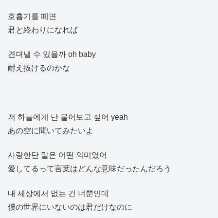
호흡기를 떼면
君と終わりになれば
견뎌낼 수 있을까 oh baby
耐え抜けるのかな
저 하늘에게 난 물어보고 싶어 yeah
あの空に聞いてみたいよ
사랑한단 말은 어떤 의미였어
愛してるって言葉はどんな意味だったんだろう
내 세상에서 없는 건 너뿐인데
僕の世界にいないのは君だけなのに