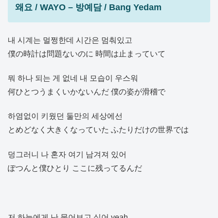
왜요 / WAYO – 방예담 / Bang Yedam
내 시계는 멀쩡한데 시간은 멈춰있고
僕の時計は問題ないのに 時間は止まっていて
뭐 하나 되는 게 없네 내 모습이 우스워
何ひとつうまくいかないんだ 僕の姿が滑稽で
하염없이 키웠던 둘만의 세상에선
とめどなく大きくなっていた ふたりだけの世界では
덩그러니 나 혼자 여기 남겨져 있어
ぽつんと僕ひとり ここに残ってるんだ
저 하늘에게 난 물어보고 싶어 yeah