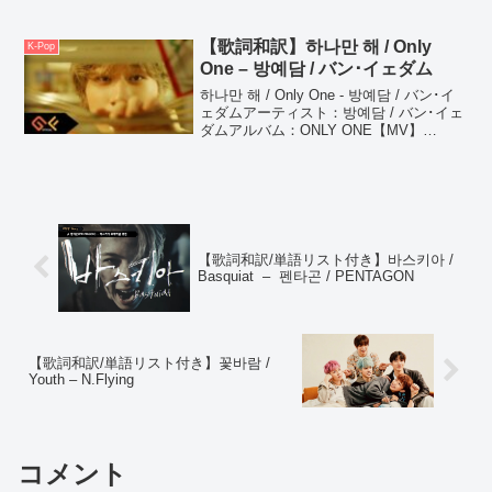
BIG Naughty (feat. B.I, B...
【歌詞和訳】하나만 해 / Only
K-Pop
One – 방예담 / バン･イェダム
하나만 해 / Only One - 방예담 / バン･イ
ェダムアーティスト：방예담 / バン･イェ
ダムアルバム：ONLY ONE【MV】
(adsbygoogle = window.adsbygoogle ||
[]).push({});...
【歌詞和訳/単語リスト付き】바스키아 /
Basquiat – 펜타곤 / PENTAGON
【歌詞和訳/単語リスト付き】꽃바람 /
Youth – N.Flying
コメント