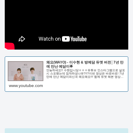
왜요(WAYO) - 이수현 & 방예담 듀엣 버전│7년 만
에 만난 예담이🌟
안뇽하세요!! 수현입니당ㅎㅎㅎ유튜브 인스타그램으로 살포
시 스포했는데 짐작하셨나유?!!?이번 영상은 바로바로! 7년
만에 만난 예담이와신곡 왜요왜요!!! 함께 듀엣 해본 영상입
니다!!남녀 듀엣으로 부르니까 원곡과는 또...
www.youtube.com