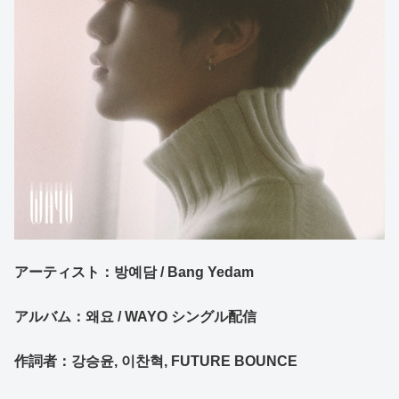
アーティスト：방예담 / Bang Yedam
アルバム：왜요 / WAYO シングル配信
作詞者：
강승윤
,
이찬혁
, FUTURE BOUNCE