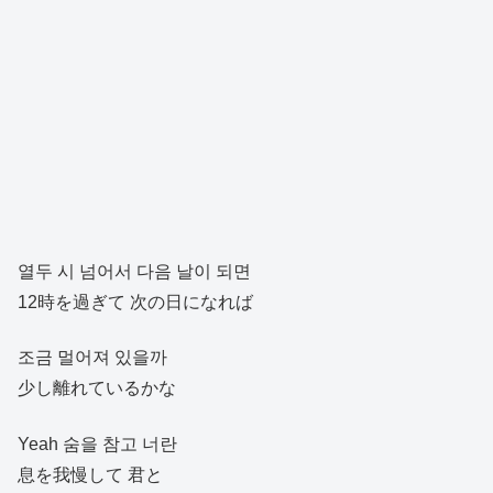
열두 시 넘어서 다음 날이 되면
12時を過ぎて 次の日になれば
조금 멀어져 있을까
少し離れているかな
Yeah 숨을 참고 너란
息を我慢して 君と