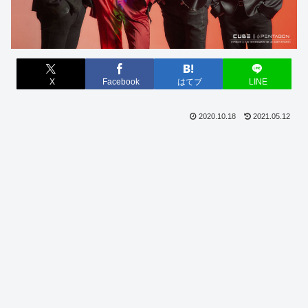
X
Facebook
はてブ
LINE
2020.10.18
2021.05.12