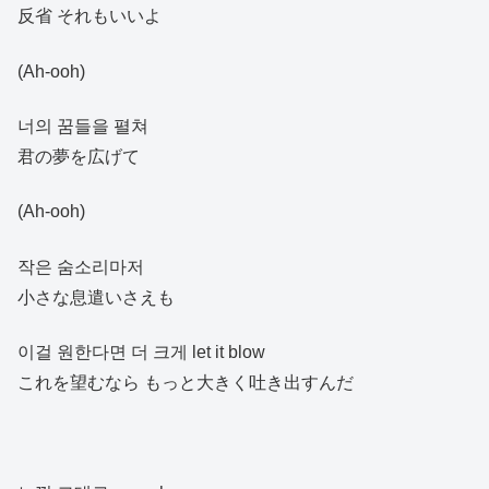
反省 それもいいよ
(Ah-ooh)
너의 꿈들을 펼쳐
君の夢を広げて
(Ah-ooh)
작은 숨소리마저
小さな息遣いさえも
이걸 원한다면 더 크게 let it blow
これを望むなら もっと大きく吐き出すんだ