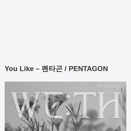
You Like – 펜타곤 / PENTAGON