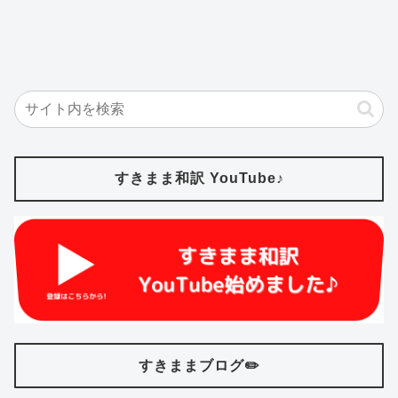
すきまま和訳 YouTube♪
すきままブログ✏️