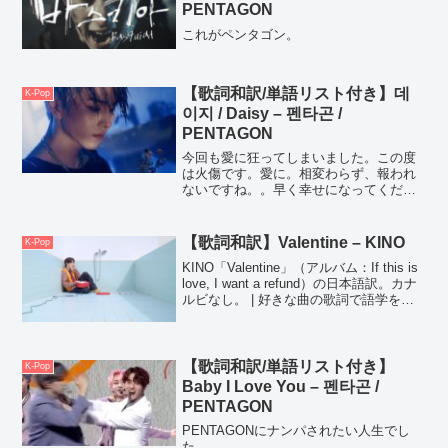
PENTAGON
これがペンタゴン。
【歌詞和訳/単語リスト付き】데
K-Pop
이지 / Daisy – 펜타곤 /
PENTAGON
今回も愛に狂ってしまいました。この度
は火傷です。愛に。相変わらず、報われ
ないですね。。早く幸せになってくださ
い🌼🌼
【歌詞和訳】Valentine – KINO
K-Pop
KINO「Valentine」（アルバム：If this is
love, I want a refund）の日本語訳。カナ
ルビなし。 | 好きな曲の歌詞で語学を勉
強したいオタクのサイト「すきまま
Language」
【歌詞和訳/単語リスト付き】
K-Pop
Baby I Love You – 펜타곤 /
PENTAGON
PENTAGONにナンパされたい人生でし
た。