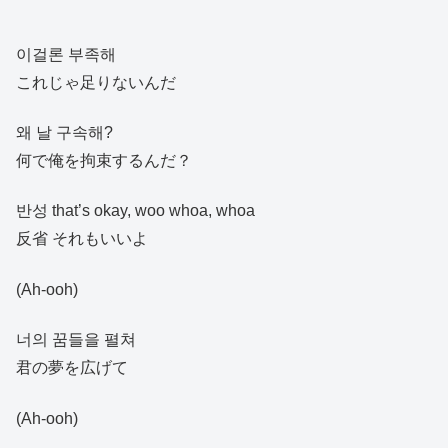
이걸론 부족해
これじゃ足りないんだ
왜 날 구속해?
何で俺を拘束するんだ？
반성 that’s okay, woo whoa, whoa
反省 それもいいよ
(Ah-ooh)
너의 꿈들을 펼쳐
君の夢を広げて
(Ah-ooh)