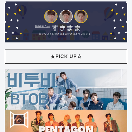
★PICK UP☆