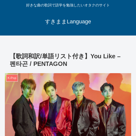
好きな曲の歌詞で語学を勉強したいオタクのサイト
すきままLanguage
【歌詞和訳/単語リスト付き】You Like –
펜타곤 / PENTAGON
K-Pop