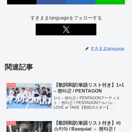
すきままlanguageをフォローする
すきままlanguage
関連記事
【歌詞和訳/単語リスト付き】1+1
K-Pop
– 펜타곤 / PENTAGON
1+1 – 펜타곤 / PENTAGONアーティス
ト：펜타곤 / PENTAGONアルバム：
LOVE or TAKE【初回ポスター】
PENTAGON(ペンタゴン) - 『LOVE or
TAKE』Romantic,Sporty,Mild V...
【歌詞和訳/単語リスト付き】바
K-Pop
스키아 / Basquiat – 펜타곤 /