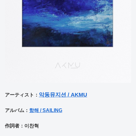
악동뮤지션 / AKMU
アーティスト：
アルバム：
항해 / SAILING
作詞者：이찬혁