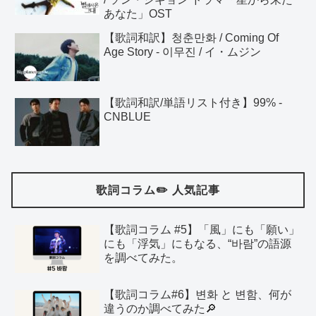
あなた」OST
【歌詞和訳】청춘만화 / Coming Of
Age Story - 이무진 / イ・ムジン
【歌詞和訳/単語リスト付き】99% -
CNBLUE
歌詞コラム✏️ 人気記事
【歌詞コラム #5】「風」にも「願い」
にも「浮気」にもなる、“바람”の語源
を調べてみた。
【歌詞コラム#6】변화 と 변함、何が
違うのか調べてみた🔎