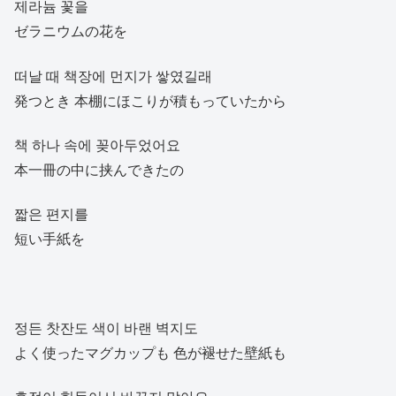
제라늄 꽃을
ゼラニウムの花を
떠날 때 책장에 먼지가 쌓였길래
発つとき 本棚にほこりが積もっていたから
책 하나 속에 꽂아두었어요
本一冊の中に挟んできたの
짧은 편지를
短い手紙を
정든 찻잔도 색이 바랜 벽지도
よく使ったマグカップも 色が褪せた壁紙も