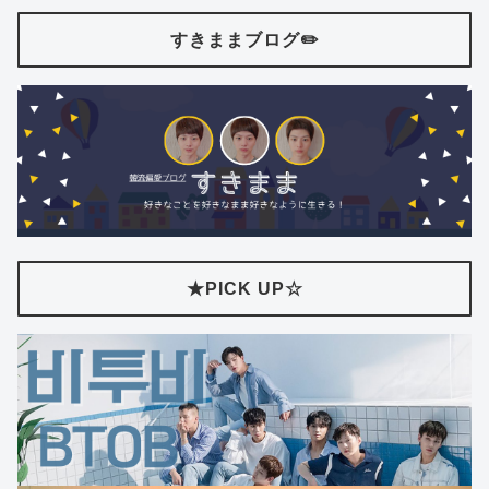
すきままブログ✏️
★PICK UP☆