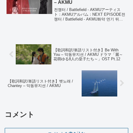
– AKMU
전쟁터 / Battlefield - AKMUアーティス
ト：AKMUアルバム：NEXT EPISODE전
쟁터 / Battlefield - AKMU화약 연기 뒤덮
인 하늘 봐火薬の煙に覆われた空を見てよ
몇십 년 후쯤이 되어야 우리는...
【歌詞和訳/単語リスト付き】Be With
You – 악동뮤지션 / AKMU ドラマ「麗～
花萌ゆる8人の皇子たち～」OST Pt.12
【歌詞和訳/単語リスト付き】뱃노래 /
Chantey – 악동뮤지션 / AKMU
コメント