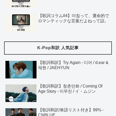
【歌詞コラム#4】마침って、運命的で
ロマンティックな言葉だよねって話。
K-Pop和訳 人気記事
【歌詞和訳】Try Again - 디어 / d.ear &
재현 / JAEHYUN
【歌詞和訳】청춘만화 / Coming Of
Age Story - 이무진 / イ・ムジン
【歌詞和訳/単語リスト付き】99% -
CNBLUE