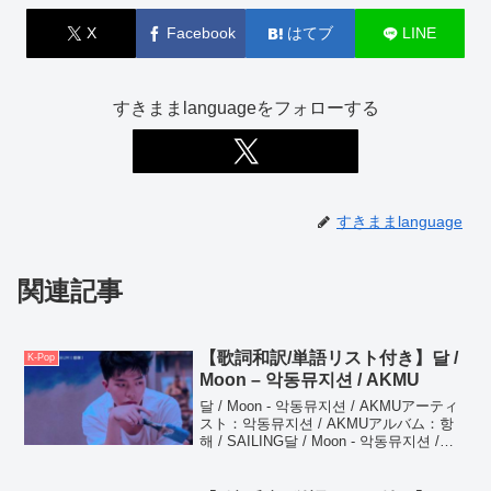
X
Facebook
はてブ
LINE
すきままlanguageをフォローする
すきままlanguage
関連記事
【歌詞和訳/単語リスト付き】달 /
K-Pop
Moon – 악동뮤지션 / AKMU
달 / Moon - 악동뮤지션 / AKMUアーティ
スト：악동뮤지션 / AKMUアルバム：항
해 / SAILING달 / Moon - 악동뮤지션 /
AKMU유난히 밝은 달ひときわ明るい月거
대한 원형 속에巨大な円の中に보이네 너