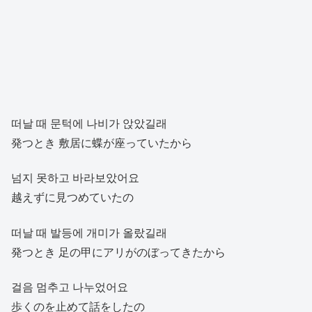
떠날 때 문턱에 나비가 앉았길래
発つとき 敷居に蝶が座っていたから
넘지 못하고 바라보았어요
越えずに見つめていたの
떠날 때 발등에 개미가 올랐길래
発つとき 足の甲にアリがのぼってきたから
걸음 멈추고 나누었어요
歩くのを止めて話をしたの