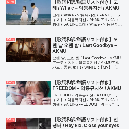
의...
【歌詞和訳/単語リスト付き】고
K-Pop
래 / Whale – 악동뮤지션 / AKMU
고래 / Whale - 악동뮤지션 / AKMUアーテ
ィスト：악동뮤지션 / AKMUアルバム：
항해 / SAILING고래 / Whale - 악동뮤지션
/ AKMU고래야 적어도 바다는くじらよ 少
なくとも海は네가 가졌으면 좋겠어...
【歌詞和訳/単語リスト付き】오
K-Pop
랜 날 오랜 밤 / Last Goodbye –
AKMU
오랜 날, 오랜 밤 / Last Goodbye - AKMU
アーティスト：악동뮤지션 / AKMUアル
バム：思春期(下) / WINTER【MV】【す
きまま和訳 YouTube】"すきまま
YouTube"のチャンネル登録はこちらから
♪오...
【歌詞和訳/単語リスト付き】
K-Pop
FREEDOM – 악동뮤지션 / AKMU
FREEDOM - 악동뮤지션 / AKMUアーテ
ィスト：악동뮤지션 / AKMUアルバム：
항해 / SAILINGFREEDOM - 악동뮤지션 /
AKMU옷 없이 걷고 싶어 아무 상관없이
시선何も着ないで歩きたい 視線なんて気
にせ...
【歌詞和訳/単語リスト付き】전
K-Pop
쟁터 / Hey kid, Close your eyes