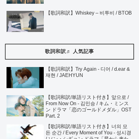
【歌詞和訳】Whiskey – 비투비 / BTOB
歌詞和訳♬ 人気記事
【歌詞和訳】Try Again - 디어 / d.ear &
재현 / JAEHYUN
【歌詞和訳/単語リスト付き】앞으로 /
From Now On - 김민승 / キム・ミンス
ン ドラマ「恋のゴールドメダル」OST
Part. 2
【歌詞和訳/単語リスト付き】너의 모
든 순간 / Every Moment of You - 성시경
/ ソン・シギョン ドラマ「星から来た