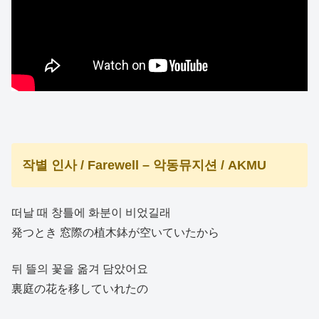
작별 인사 / Farewell – 악동뮤지션 / AKMU
떠날 때 창틀에 화분이 비었길래
発つとき 窓際の植木鉢が空いていたから
뒤 뜰의 꽃을 옮겨 담았어요
裏庭の花を移していれたの