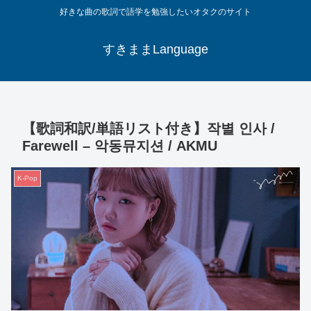
好きな曲の歌詞で語学を勉強したいオタクのサイト
すきままLanguage
【歌詞和訳/単語リスト付き】작별 인사 /
Farewell – 악동뮤지션 / AKMU
K-Pop