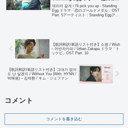
ルドメダル」OST Part. 5
데리러 갈게 / I'll pick you up - Standing
Egg ドラマ「恋のゴールドメダル」OST
Part. 5アーティスト：Standing Eggアル
バム：ドラマ「역도요정 김복주 / 恋のゴ
ールドメダル」OST P...
【歌詞和訳/単語リスト付き】소원 / Wish
– 어반자카파 / Urban Zakapa ドラマ「ト
ッケビ」OST Part. 10
【歌詞和訳/単語リスト付き】그대가 없어
도 난 살겠지 / Without You (With. HYNN /
박혜원) – 김재환 / キム・ジェファン
コメント
コメントを書き込む