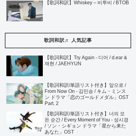
【歌詞和訳】Whiskey – 비투비 / BTOB
歌詞和訳♬ 人気記事
【歌詞和訳】Try Again - 디어 / d.ear &
재현 / JAEHYUN
【歌詞和訳/単語リスト付き】앞으로 /
From Now On - 김민승 / キム・ミンス
ン ドラマ「恋のゴールドメダル」OST
Part. 2
【歌詞和訳/単語リスト付き】너의 모
든 순간 / Every Moment of You - 성시경
/ ソン・シギョン ドラマ「星から来た
あなた」OST