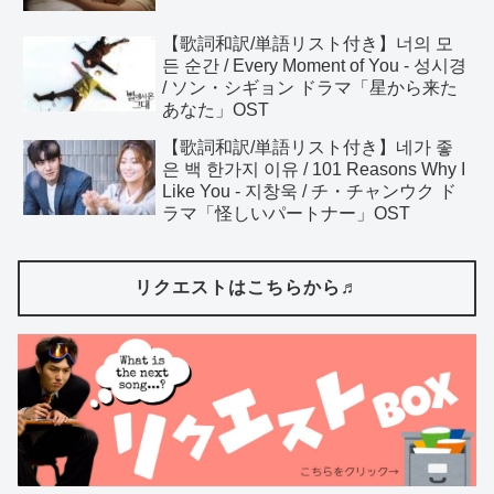
【歌詞和訳/単語リスト付き】너의 모
든 순간 / Every Moment of You - 성시경
/ ソン・シギョン ドラマ「星から来た
あなた」OST
【歌詞和訳/単語リスト付き】네가 좋
은 백 한가지 이유 / 101 Reasons Why I
Like You - 지창욱 / チ・チャンウク ド
ラマ「怪しいパートナー」OST
リクエストはこちらから♬