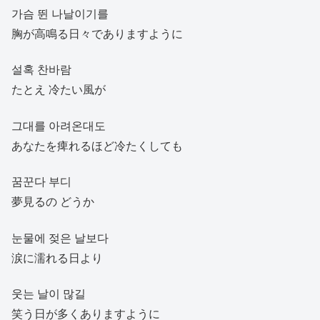
가슴 뛴 나날이기를
胸が高鳴る日々でありますように
설혹 찬바람
たとえ 冷たい風が
그대를 아려온대도
あなたを痺れるほど冷たくしても
꿈꾼다 부디
夢見るの どうか
눈물에 젖은 날보다
涙に濡れる日より
웃는 날이 많길
笑う日が多くありますように