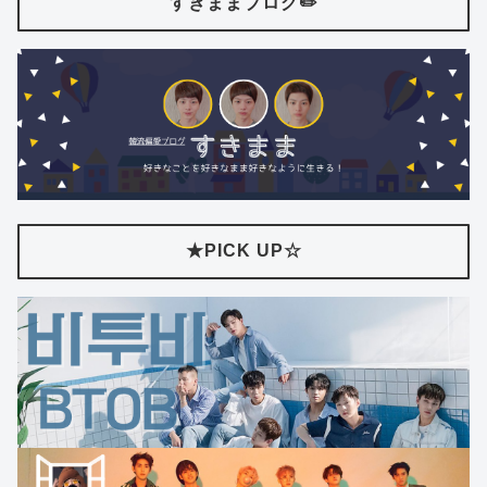
すきままブログ✏️
★PICK UP☆