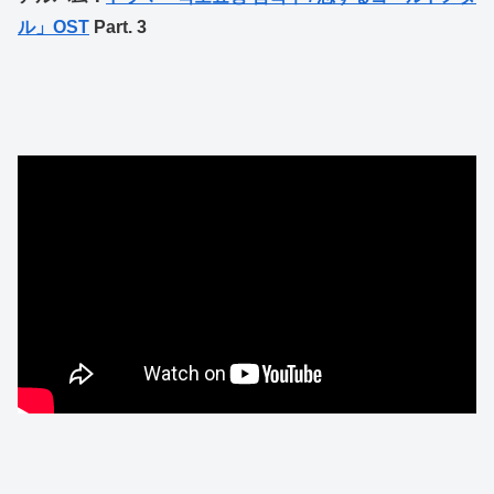
ル」OST
Part. 3