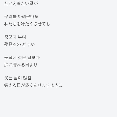
たとえ冷たい風が
우리를 아려온대도
私たちを冷たくさせても
꿈꾼다 부디
夢見るの どうか
눈물에 젖은 날보다
涙に濡れる日より
웃는 날이 많길
笑える日が多くありますように