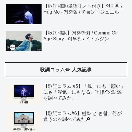
【歌詞和訳/単語リスト付き】안아줘 /
Hug Me - 정준일 / チョン・ジュニル
【歌詞和訳】청춘만화 / Coming Of
Age Story - 이무진 / イ・ムジン
歌詞コラム✏️ 人気記事
【歌詞コラム #5】「風」にも「願い」
にも「浮気」にもなる、“바람”の語源
を調べてみた。
【歌詞コラム#6】변화 と 변함、何が
違うのか調べてみた🔎