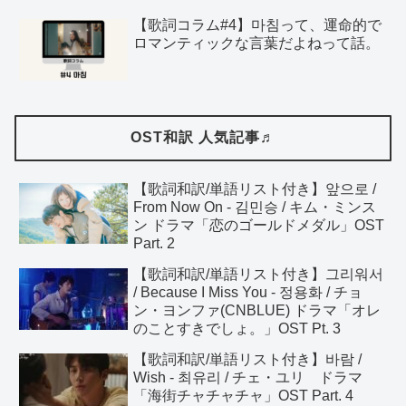
【歌詞コラム#4】마침って、運命的で
ロマンティックな言葉だよねって話。
OST和訳 人気記事♬
【歌詞和訳/単語リスト付き】앞으로 /
From Now On - 김민승 / キム・ミンス
ン ドラマ「恋のゴールドメダル」OST
Part. 2
【歌詞和訳/単語リスト付き】그리워서
/ Because I Miss You - 정용화 / チョ
ン・ヨンファ(CNBLUE) ドラマ「オレ
のことすきでしょ。」OST Pt. 3
【歌詞和訳/単語リスト付き】바람 /
Wish - 최유리 / チェ・ユリ ドラマ
「海街チャチャチャ」OST Part. 4