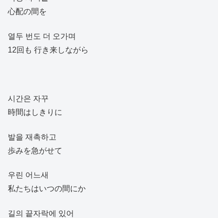
心配の間を
열두 번도 더 오가며
12回も 行き来しながら
시간은 자꾸
時間はしきりに
발을 재촉하고
歩みを急がせて
우린 어느새
私たちはいつの間にか
길의 끝자락에 있어