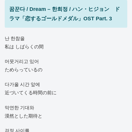
꿈꾼다 / Dream – 한희정 / ハン・ヒジョン ド
ラマ「恋するゴールドメダル」OST Part. 3
난 한참을
私は しばらくの間
머뭇거리고 있어
ためらっているの
다가올 시간 앞에
近づいてくる時間の前に
막연한 기대와
漠然とした期待と
걱정 사이를