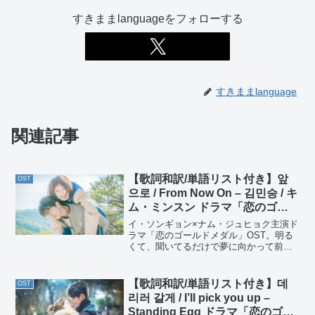
すきままlanguageをフォローする
すきままlanguage
関連記事
【歌詞和訳/単語リスト付き】앞
OST
으로 / From Now On – 김민승 / キ
ム・ミンスン ドラマ「恋のゴー
ルドメダル」OST Part. 2
イ・ソンギョン×ナム・ジュヒョク主演ド
ラマ「恋のゴールドメダル」OST。明る
くて、聞いてるだけで夢に向かって前に
走り出したくなる、元気をくれる曲です
♬
【歌詞和訳/単語リスト付き】데
OST
리러 갈게 / I’ll pick you up –
Standing Egg ドラマ「恋のゴー