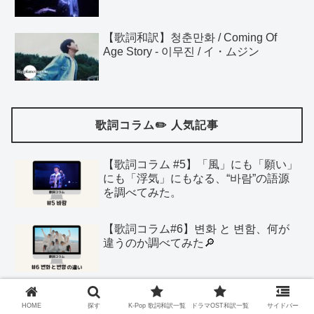
【歌詞和訳】청춘만화 / Coming Of
Age Story - 이무진 / イ・ムジン
歌詞コラム✏️ 人気記事
【歌詞コラム #5】「風」にも「願い」
にも「浮気」にもなる、“바람”の語源
を調べてみた。
【歌詞コラム#6】변화 と 변함、何が
違うのか調べてみた🔎
【歌詞コラム#4】마침って、運命的で
ロマンティックな言葉だよねって話。
HOME
探す
K-Pop 歌詞和訳一覧
ドラマOST和訳一覧
サイドバー