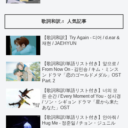
歌詞和訳♬ 人気記事
【歌詞和訳】Try Again - 디어 / d.ear &
재현 / JAEHYUN
【歌詞和訳/単語リスト付き】앞으로 /
From Now On - 김민승 / キム・ミンス
ン ドラマ「恋のゴールドメダル」OST
Part. 2
【歌詞和訳/単語リスト付き】너의 모
든 순간 / Every Moment of You - 성시경
/ ソン・シギョン ドラマ「星から来た
あなた」OST
【歌詞和訳/単語リスト付き】안아줘 /
Hug Me - 정준일 / チョン・ジュニル