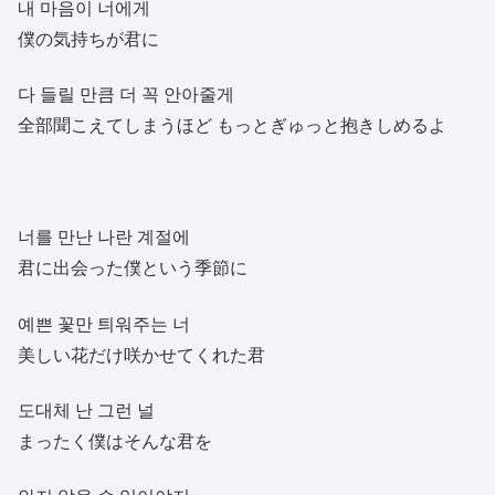
내 마음이 너에게
僕の気持ちが君に
다 들릴 만큼 더 꼭 안아줄게
全部聞こえてしまうほど もっとぎゅっと抱きしめるよ
너를 만난 나란 계절에
君に出会った僕という季節に
예쁜 꽃만 틔워주는 너
美しい花だけ咲かせてくれた君
도대체 난 그런 널
まったく僕はそんな君を