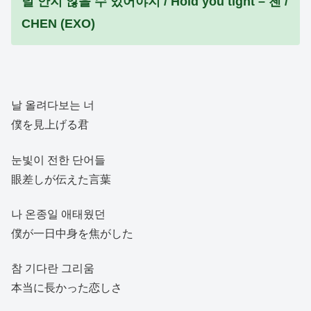
널 안지 않을 수 있어야지 / Hold you tight – 첸 /
CHEN (EXO)
날 올려다보는 너
僕を見上げる君
눈빛이 전한 단어들
眼差しが伝えた言葉
나 온종일 애태웠던
僕が一日中身を焦がした
참 기다란 그리움
本当に長かった恋しさ