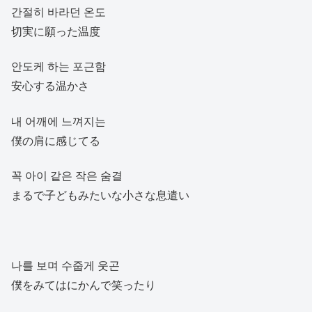
간절히 바라던 온도
切実に願った温度
안도케 하는 포근함
安心する温かさ
내 어깨에 느껴지는
僕の肩に感じてる
꼭 아이 같은 작은 숨결
まるで子どもみたいな小さな息遣い
나를 보며 수줍게 웃곤
僕をみてはにかんで笑ったり