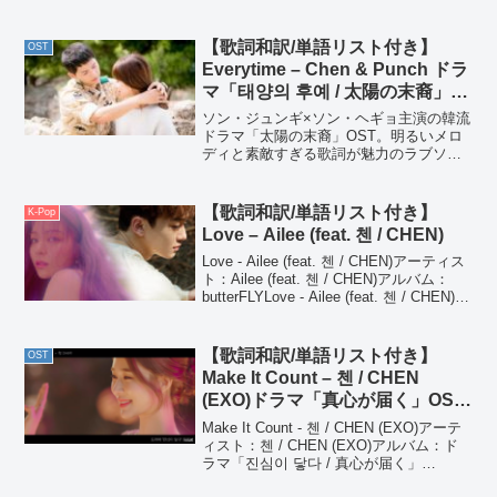
flower널 그리다 / Portrait of yo...
【歌詞和訳/単語リスト付き】
OST
Everytime – Chen & Punch ドラ
マ「태양의 후예 / 太陽の末裔」
OST Part. 2
ソン・ジュンギ×ソン・ヘギョ主演の韓流
ドラマ「太陽の末裔」OST。明るいメロ
ディと素敵すぎる歌詞が魅力のラブソン
グ。ChenとPunchの優しさと暖かさの詰
まった歌声が最高にぴったりな曲です♬
【歌詞和訳/単語リスト付き】
K-Pop
Love – Ailee (feat. 첸 / CHEN)
Love - Ailee (feat. 첸 / CHEN)アーティス
ト：Ailee (feat. 첸 / CHEN)アルバム：
butterFLYLove - Ailee (feat. 첸 / CHEN)난
알고 싶어 널あなたを知りたいの매...
【歌詞和訳/単語リスト付き】
OST
Make It Count – 첸 / CHEN
(EXO)ドラマ「真心が届く」OST
Pt. 1
Make It Count - 첸 / CHEN (EXO)アーテ
ィスト：첸 / CHEN (EXO)アルバム：ド
ラマ「진심이 닿다 / 真心が届く」
OST【MV】【すきまま和訳 YouTube】