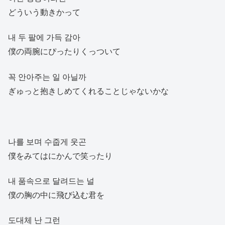
どういう動きかって
내 두 팔에 가득 감아
僕の両腕にぴったりくっついて
꼭 안아주는 일 아닐까
ぎゅっと抱きしめてくれることじゃないかな
나를 보며 수줍게 웃곤
僕をみてはにかんで笑ったり
내 품속으로 달려드는 널
僕の胸の中に飛び込む君を
도대체 난 그런