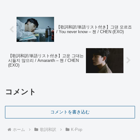
Make It Count - 첸 / CH...
【歌詞和訳/単語リスト付き】그댄 모르죠
/ You never know – 첸 / CHEN (EXO)
【歌詞和訳/単語リスト付き】고운 그대는
시들지 않으리 / Amaranth – 첸 / CHEN
(EXO)
コメント
コメントを書き込む
ホーム
歌詞和訳
K-Pop