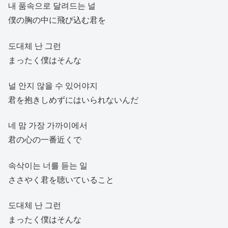
내 품속으로 달려드는 널
僕の胸の中に飛び込む君を
도대체 난 그런
まったく僕はそんな
널 안지 않을 수 있어야지
君を抱きしめずにはいられないんだ
네 맘 가장 가까이에서
君の心の一番近くで
속삭이는 너를 듣는 일
ささやく君を聴いていること
도대체 난 그런
まったく僕はそんな