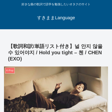
好きな曲の歌詞で語学を勉強したいオタクのサイト
すきままLanguage
【歌詞和訳/単語リスト付き】널 안지 않을
수 있어야지 / Hold you tight – 첸 / CHEN
(EXO)
K-Pop