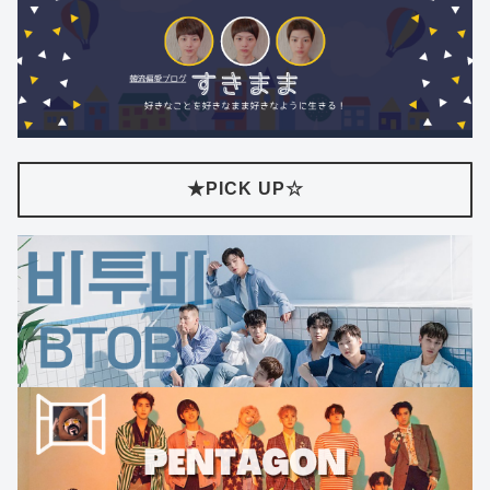
★PICK UP☆