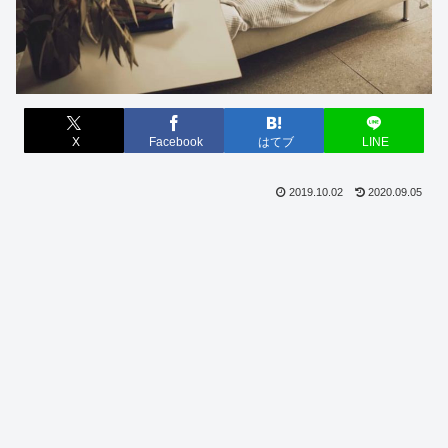
X
Facebook
はてブ
LINE
2019.10.02
2020.09.05