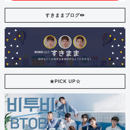
すきままブログ✏️
★PICK UP☆