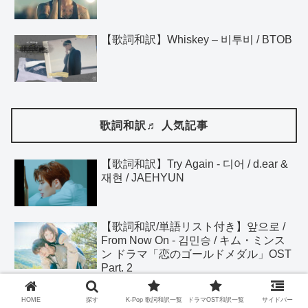
【歌詞和訳】Whiskey – 비투비 / BTOB
歌詞和訳♬ 人気記事
【歌詞和訳】Try Again - 디어 / d.ear &
재현 / JAEHYUN
【歌詞和訳/単語リスト付き】앞으로 /
From Now On - 김민승 / キム・ミンス
ン ドラマ「恋のゴールドメダル」OST
Part. 2
【歌詞和訳/単語リスト付き】너의 모
HOME
探す
K-Pop 歌詞和訳一覧
ドラマOST和訳一覧
サイドバー
든 순간 / Every Moment of You - 성시경