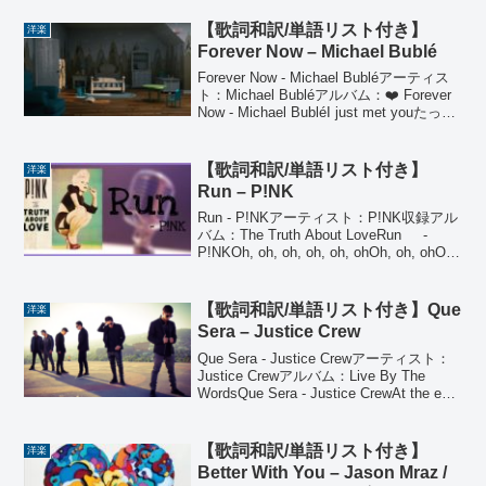
【歌詞和訳/単語リスト付き】
洋楽
Forever Now – Michael Bublé
Forever Now - Michael Bubléアーティス
ト：Michael Bubléアルバム：❤️ Forever
Now - Michael BubléI just met youたった
今君に出会ったんだIt seems lik...
【歌詞和訳/単語リスト付き】
洋楽
Run – P!NK
Run - P!NKアーティスト：P!NK収録アル
バム：The Truth About LoveRun -
P!NKOh, oh, oh, oh, oh, ohOh, oh, ohOh,
oh, oh, oh, oh, ohOh, ...
【歌詞和訳/単語リスト付き】Que
洋楽
Sera – Justice Crew
Que Sera - Justice Crewアーティスト：
Justice Crewアルバム：Live By The
WordsQue Sera - Justice CrewAt the end
of the day結局最後にはSome y...
【歌詞和訳/単語リスト付き】
洋楽
Better With You – Jason Mraz /