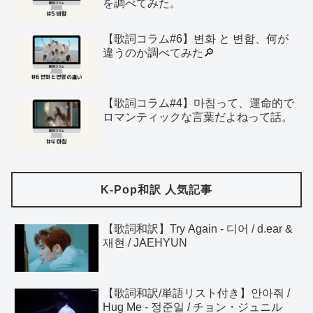
を調べてみた。
【歌詞コラム#6】변화 と 변함、何が
違うのか調べてみた🔎
【歌詞コラム#4】마침って、運命的で
ロマンティックな言葉だよねって話。
K-Pop和訳 人気記事
【歌詞和訳】Try Again - 디어 / d.ear &
재현 / JAEHYUN
【歌詞和訳/単語リスト付き】안아줘 /
Hug Me - 정준일 / チョン・ジュニル