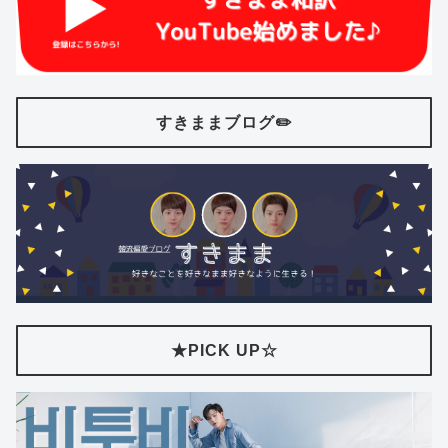
すきままブログ✏️
★PICK UP☆