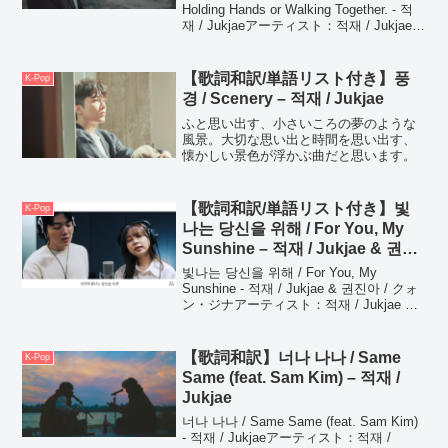
Holding Hands or Walking Together. - 적
재 / Jukjaeアーティスト：적재 / Jukjaeア
ルバム：Trip: Tape #01 - シングル配信
【MV】【...
【歌詞和訳/単語リスト付き】풍
K-Pop
경 / Scenery – 적재 / Jukjae
ふと思い出す、小さいころの夢のような
風景。大切な思い出と時間を思い出す、
懐かしい景色が浮かぶ曲だと思います。
【歌詞和訳/単語リスト付き】빛
K-Pop
나는 당신을 위해 / For You, My
Sunshine – 적재 / Jukjae & 권진
아 / クォン・ジナ
빛나는 당신을 위해 / For You, My
Sunshine - 적재 / Jukjae & 권진아 / クォ
ン・ジナアーティスト：적재 / Jukjae &
권진아 / クォン・ジナアルバム：빛나는
당신을 위해 / For You...
【歌詞和訳】너나 나나 / Same
K-Pop
Same (feat. Sam Kim) – 적재 /
Jukjae
너나 나나 / Same Same (feat. Sam Kim)
- 적재 / Jukjaeアーティスト：적재 /