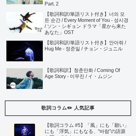
Part. 2
【歌詞和訳/単語リスト付き】너의 모
든 순간 / Every Moment of You - 성시경
/ ソン・シギョン ドラマ「星から来た
あなた」OST
【歌詞和訳/単語リスト付き】안아줘 /
Hug Me - 정준일 / チョン・ジュニル
【歌詞和訳】청춘만화 / Coming Of
Age Story - 이무진 / イ・ムジン
歌詞コラム✏️ 人気記事
【歌詞コラム #5】「風」にも「願い」
にも「浮気」にもなる、“바람”の語源