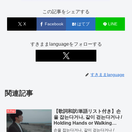
この記事をシェアする
X
Facebook
はてブ
LINE
すきままlanguageをフォローする
すきままlanguage
関連記事
【歌詞和訳/単語リスト付き】손
K-Pop
을 잡는다거나, 같이 걷는다거나 /
Holding Hands or Walking
Together. – 적재 / Jukjae
손을 잡는다거나, 같이 걷는다거나 /