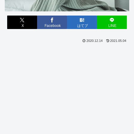
X
Facebook
はてブ
LINE
2020.12.14
2021.05.04