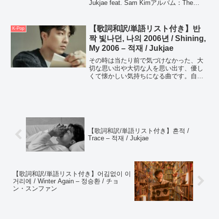
Jukjae feat. Sam Kimアルバム：The
LIGHTS【MV】 (adsbygoogle = window...
【歌詞和訳/単語リスト付き】반
K-Pop
짝 빛나던, 나의 2006년 / Shining,
My 2006 – 적재 / Jukjae
その時は当たり前で気づけなかった、大
切な思い出や大切な人を思い出す、優し
くて懐かしい気持ちになる曲です。自分
にとっての「2006年」がいつだったの
か、考えたくなる曲。
【歌詞和訳/単語リスト付き】흔적 /
Trace – 적재 / Jukjae
【歌詞和訳/単語リスト付き】어김없이 이
거리에 / Winter Again – 정승환 / チョ
ン・スンファン