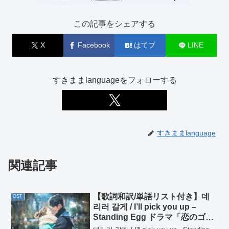
この記事をシェアする
X
Facebook
はてブ
LINE
すきままlanguageをフォローする
すきままlanguage
関連記事
【歌詞和訳/単語リスト付き】데
OST
리러 갈게 / I’ll pick you up –
Standing Egg ドラマ「恋のゴー
ルドメダル」OST Part. 5