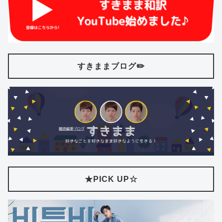
すきままブログ✏️
★PICK UP☆