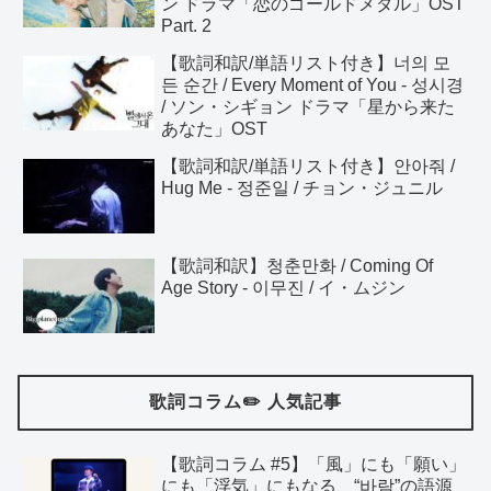
ン ドラマ「恋のゴールドメダル」OST
Part. 2
【歌詞和訳/単語リスト付き】너의 모
든 순간 / Every Moment of You - 성시경
/ ソン・シギョン ドラマ「星から来た
あなた」OST
【歌詞和訳/単語リスト付き】안아줘 /
Hug Me - 정준일 / チョン・ジュニル
【歌詞和訳】청춘만화 / Coming Of
Age Story - 이무진 / イ・ムジン
歌詞コラム✏️ 人気記事
【歌詞コラム #5】「風」にも「願い」
にも「浮気」にもなる、“바람”の語源