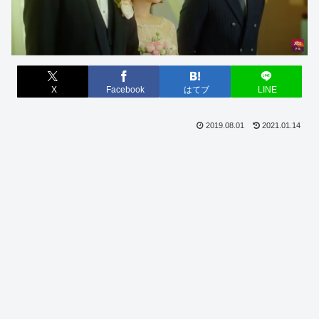
X
Facebook
はてブ
LINE
2019.08.01
2021.01.14