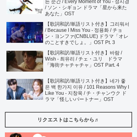
든 순간 / Every Moment of You - 성시경
/ ソン・シギョン ドラマ「星から来た
あなた」OST
【歌詞和訳/単語リスト付き】그리워서
/ Because I Miss You - 정용화 / チョ
ン・ヨンファ(CNBLUE) ドラマ「オレ
のことすきでしょ。」OST Pt. 3
【歌詞和訳/単語リスト付き】바람 /
Wish - 최유리 / チェ・ユリ ドラマ
「海街チャチャチャ」OST Part. 4
【歌詞和訳/単語リスト付き】네가 좋
은 백 한가지 이유 / 101 Reasons Why I
Like You - 지창욱 / チ・チャンウク ド
ラマ「怪しいパートナー」OST
リクエストはこちらから♬