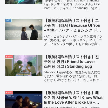
데리러 갈게 / I'll pick you up - Standing
Egg ドラマ「恋のゴールドメダル」OST
Part. 5アーティスト：Standing Eggアル
バム：ドラマ「역도요정 김복주 / 恋のゴ
ールドメダル」OST P...
【歌詞和訳/単語リスト付き】그
OST
사람이 너라서 / Because Of You
– 박형식 / パク・ヒョンシク ドラ
マ「力の強い女 ト・ボンスン」
パク・ヒョンシク×パク・ボヨン主演ドラ
OST Part. 8
マ「力の強い女 ト・ボンスン」OST。パ
ク・ヒョンシクの優しくも力強い歌声
が、ドラマの世界観にぴったりな曲です
♬
【歌詞和訳/単語リスト付き】친
K-Pop
구에서 연인 / Friend to Lover –
스탠딩 에그 / Standing Egg
Standing Eggが送る、友達から恋人にな
りたい、愛が溢れる想いを綴った一曲。
とにかくMVがかわいくて、おしゃれで、
恋したくなります♡
【歌詞和訳/単語リスト付き】헤
K-Pop
어져야 사랑을 알죠 / I Know What
Is the Love After Broke Up –
Standing Egg