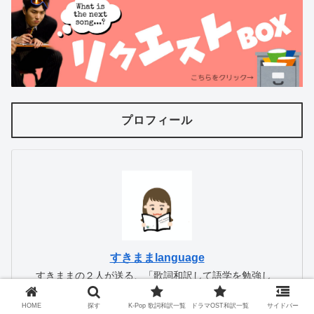
プロフィール
すきままlanguage
すきままの２人が送る、「歌詞和訳して語学を勉強し
よう」というサイトです。
✏️和訳依頼はリクエストフォーム、またはTwitterで受
HOME
探す
K-Pop 歌詞和訳一覧
ドラマOST和訳一覧
サイドバー
け付けてます！