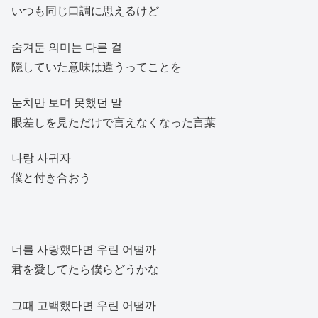
いつも同じ口調に思えるけど
숨겨둔 의미는 다른 걸
隠していた意味は違うってことを
눈치만 보며 못했던 말
眼差しを見ただけで言えなくなった言葉
나랑 사귀자
僕と付き合おう
너를 사랑했다면 우린 어떨까
君を愛してたら僕らどうかな
그때 고백했다면 우린 어떨까