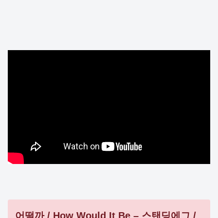
어떨까 / How Would It Be – 스탠딩에그 /