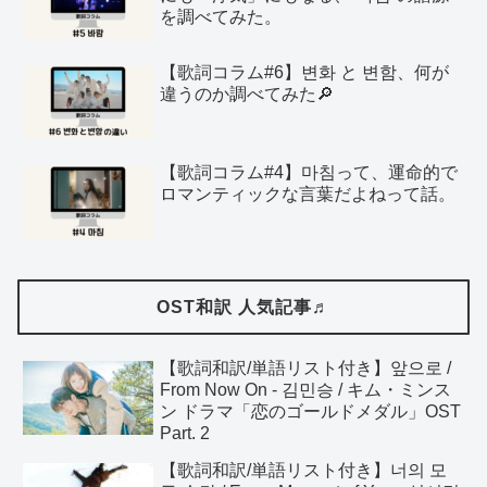
を調べてみた。
【歌詞コラム#6】변화 と 변함、何が
違うのか調べてみた🔎
【歌詞コラム#4】마침って、運命的で
ロマンティックな言葉だよねって話。
OST和訳 人気記事♬
【歌詞和訳/単語リスト付き】앞으로 /
From Now On - 김민승 / キム・ミンス
ン ドラマ「恋のゴールドメダル」OST
Part. 2
【歌詞和訳/単語リスト付き】너의 모