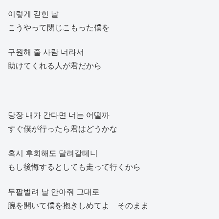
이렇게 갇힌 날
こうやって閉じこもった僕を
구원해 줄 사람 너라서
助けてくれる人が君だから
당장 내가 간다면 너는 어떨까
すぐ僕が行ったら君はどうかな
혹시 후회해도 달려갈테니
もし後悔するとしても走って行くから
두팔벌려 날 안아줘 그대로
腕を開いて僕を抱きしめてよ そのまま