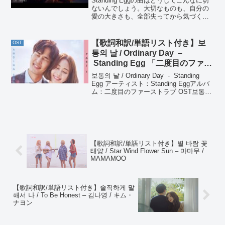
Standing Eggの曲はどうしてこんなに切
ないんでしょう。大切なものも、自分の
愛の大きさも、全部失ってから気づくも
のなんですね。
【歌詞和訳/単語リスト付き】보
OST
통의 날 / Ordinary Day –
Standing Egg 「二度目のファー
ストラブ」OST Pt. 1
보통의 날 / Ordinary Day - Standing
Egg アーティスト：Standing Eggアルバ
ム：二度目のファーストラブ OST보통의
날 / Ordinary Day - Standing Egg 내겐
익숙...
【歌詞和訳/単語リスト付き】별 바람 꽃
태양 / Star Wind Flower Sun – 마마무 /
MAMAMOO
【歌詞和訳/単語リスト付き】솔직하게 말
해서 나 / To Be Honest – 김나영 / キム・
ナヨン