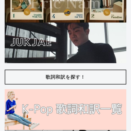
歌詞和訳を探す！