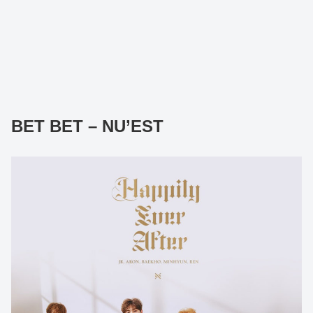
BET BET – NU’EST