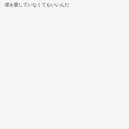
僕を愛していなくてもいいんだ