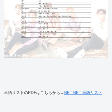
単語リストのPDFはこちらから→
BET BET-単語リスト