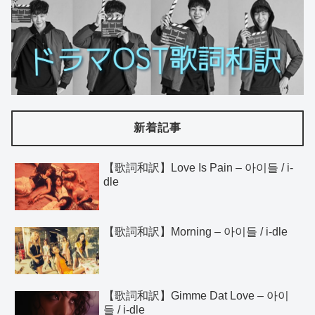
新着記事
【歌詞和訳】Love Is Pain – 아이들 / i-
dle
【歌詞和訳】Morning – 아이들 / i-dle
【歌詞和訳】Gimme Dat Love – 아이
들 / i-dle