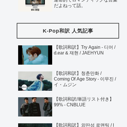
だよねって話。
K-Pop和訳 人気記事
【歌詞和訳】Try Again - 디어 /
d.ear & 재현 / JAEHYUN
【歌詞和訳】청춘만화 /
Coming Of Age Story - 이무진 /
イ・ムジン
【歌詞和訳/単語リスト付き】
99% - CNBLUE
【歌詞和訳】외딴섬 로맨틱 / I