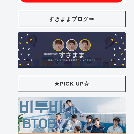
すきままブログ✏️
★PICK UP☆