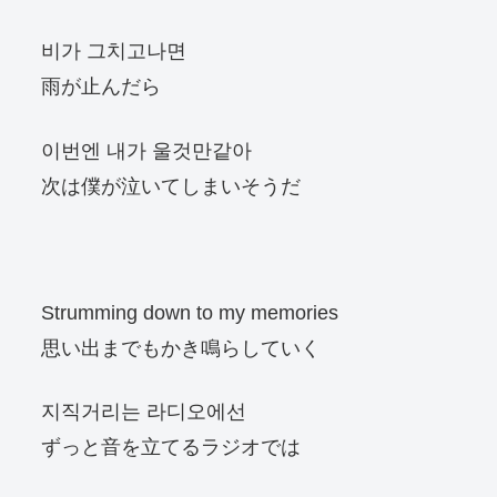
비가 그치고나면
雨が止んだら
이번엔 내가 울것만같아
次は僕が泣いてしまいそうだ
Strumming down to my memories
思い出までもかき鳴らしていく
지직거리는 라디오에선
ずっと音を立てるラジオでは