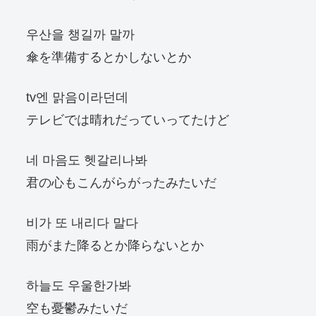
우산을 챙길까 말까
傘を準備するとかしないとか
tv엔 맑음이라던데
テレビでは晴れだっていってたけど
네 마음도 헷갈리나봐
君の心もこんがらがったみたいだ
비가 또 내리다 말다
雨がまた降るとか降らないとか
하늘도 우울한가봐
空も憂鬱みたいだ