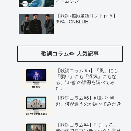
イ・ムジン
【歌詞和訳/単語リスト付き】
99% - CNBLUE
歌詞コラム✏️ 人気記事
【歌詞コラム #5】「風」にも
「願い」にも「浮気」にもな
る、“바람”の語源を調べてみ
た。
【歌詞コラム#6】변화 と 변
함、何が違うのか調べてみた🔎
【歌詞コラム#4】마침って、
運命的でロマンティックな言葉