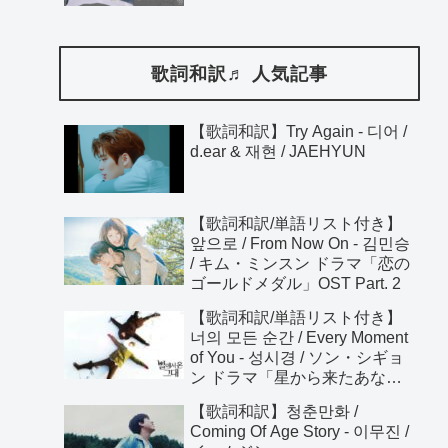
歌詞和訳♬ 人気記事
【歌詞和訳】Try Again - 디어 /
d.ear & 재현 / JAEHYUN
【歌詞和訳/単語リスト付き】
앞으로 / From Now On - 김민승
/ キム・ミンスン ドラマ「恋の
ゴールドメダル」OST Part. 2
【歌詞和訳/単語リスト付き】
너의 모든 순간 / Every Moment
of You - 성시경 / ソン・シギョ
ン ドラマ「星から来たあな
た」OST
【歌詞和訳】청춘만화 /
Coming Of Age Story - 이무진 /