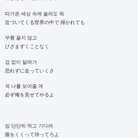
따가운 세상 속에 쓸려도 워
近づいてくる世界の中で 掃かれても
무릎 꿇지 않고
ひざまずくことなく
겁 없이 달려가
恐れずに走っていくさ
꼭 나를 보여줄 게
必ず俺を見せてやるよ
맘 단단히 먹고 기다려
腹をくくって待ってろよ