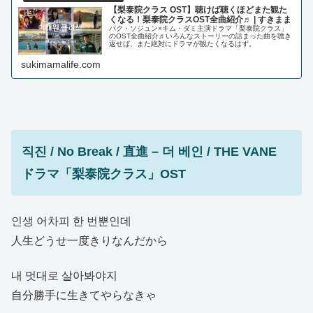
【梨泰院クラス OST】聴けば聴くほどまた観た
くなる！梨泰院クラスOST全曲紹介♬ | すきまま
パク・ソジュン×キム・ダミ主演ドラマ「梨泰院クラス」
のOST全曲紹介♬いろんなストーリーの詰まった曲を聴き
返せば、また絶対にドラマが観たくなるはず。
sukimamalife.com
직진 / No Break / 直進 – 더 베인 / THE VANE
ドラマ「梨泰院クラス」OST
인생 어차피 한 번뿐인데
人生どうせ一度きりなんだから
내 멋대로 살아봐야지
自分勝手に生きてやらなきゃ