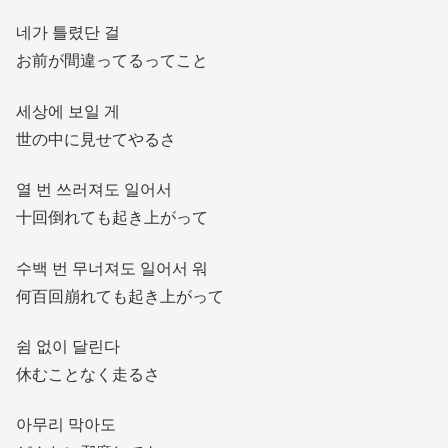
네가 틀렸단 걸
お前が間違ってるってこと
세상에 보일 게
世の中に見せてやるさ
열 번 쓰러져도 일어서
十回倒れても起き上がって
수백 번 무너져도 일어서 워
何百回崩れても起き上がって
쉼 없이 달린다
休むことなく走るさ
아무리 막아도