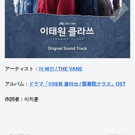
アーティスト：
더 베인 / THE VANE
アルバム：
ドラマ「이태원 클라쓰 / 梨泰院クラス」OST
作詞者：이치훈