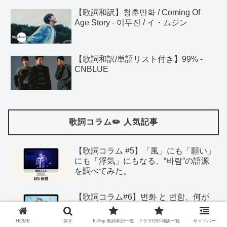
【歌詞和訳】청춘만화 / Coming Of
Age Story - 이무진 / イ・ムジン
【歌詞和訳/単語リスト付き】99% -
CNBLUE
歌詞コラム✏️ 人気記事
【歌詞コラム #5】「風」にも「願い」
にも「浮気」にもなる、“바람”の語源
を調べてみた。
【歌詞コラム#6】변화 と 변함、何が
違うのか調べてみた🔎
HOME
探す
K-Pop 歌詞和訳一覧
ドラマOST和訳一覧
サイドバー