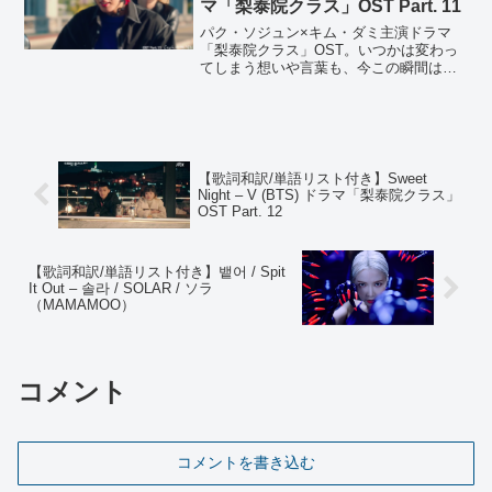
マ「梨泰院クラス」OST Part. 11
パク・ソジュン×キム・ダミ主演ドラマ
「梨泰院クラス」OST。いつかは変わっ
てしまう想いや言葉も、今この瞬間は抱
きしめていたいですね。
【歌詞和訳/単語リスト付き】Sweet
Night – V (BTS) ドラマ「梨泰院クラス」
OST Part. 12
【歌詞和訳/単語リスト付き】뱉어 / Spit
It Out – 솔라 / SOLAR / ソラ
（MAMAMOO）
コメント
コメントを書き込む