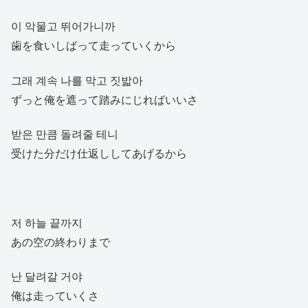
이 악물고 뛰어가니까
歯を食いしばって走っていくから
그래 계속 나를 막고 짓밟아
ずっと俺を遮って踏みにじればいいさ
받은 만큼 돌려줄 테니
受けた分だけ仕返ししてあげるから
저 하늘 끝까지
あの空の終わりまで
난 달려갈 거야
俺は走っていくさ