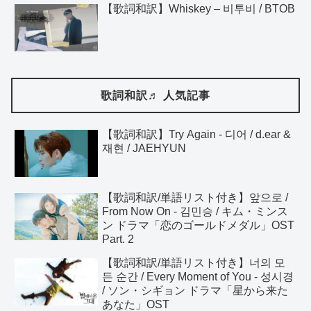
【歌詞和訳】Whiskey – 비투비 / BTOB
歌詞和訳♬ 人気記事
【歌詞和訳】Try Again - 디어 / d.ear &
재현 / JAEHYUN
【歌詞和訳/単語リスト付き】앞으로 /
From Now On - 김민승 / キム・ミンス
ン ドラマ「恋のゴールドメダル」OST
Part. 2
【歌詞和訳/単語リスト付き】너의 모
든 순간 / Every Moment of You - 성시경
/ ソン・シギョン ドラマ「星から来た
あなた」OST