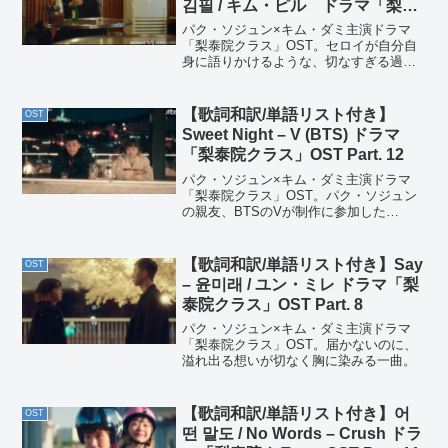
김필 / キム・ピル ドラマ「梨泰
院クラス」OST Part. 6
パク・ソジュン×キム・ダミ主演ドラマ
「梨泰院クラス」OST。セロイが自分自
身に語りかけるような、切なすぎる過去
と共に生きてきた彼の歌なのかな、と思
ったり。
【歌詞和訳/単語リスト付き】
OST
Sweet Night – V (BTS) ドラマ
「梨泰院クラス」OST Part. 12
パク・ソジュン×キム・ダミ主演ドラマ
「梨泰院クラス」OST。パク・ソジュン
の親友、BTSのVが制作に参加した
OST。深く響いて沁み渡る歌声が素敵で
す。
【歌詞和訳/単語リスト付き】Say
OST
– 윤미래 / ユン・ミレ ドラマ「梨
泰院クラス」OST Part. 8
パク・ソジュン×キム・ダミ主演ドラマ
「梨泰院クラス」OST。届かないのに、
溢れ出る想いが切なく胸に染みる一曲。
【歌詞和訳/単語リスト付き】어
OST
떤 말도 / No Words – Crush ドラ