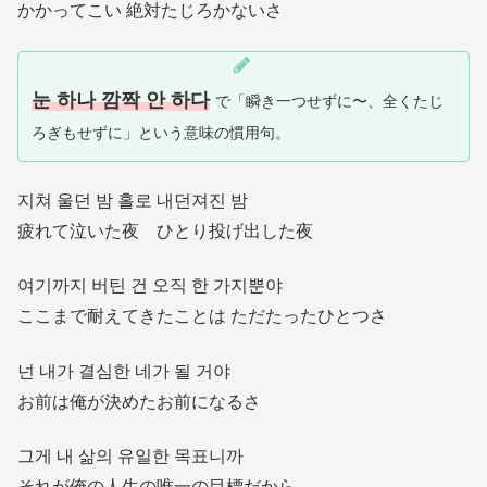
かかってこい 絶対たじろかないさ
눈 하나 깜짝 안 하다
で「瞬き一つせずに〜、全くたじ
ろぎもせずに」という意味の慣用句。
지쳐 울던 밤 홀로 내던져진 밤
疲れて泣いた夜 ひとり投げ出した夜
여기까지 버틴 건 오직 한 가지뿐야
ここまで耐えてきたことは ただたったひとつさ
넌 내가 결심한 네가 될 거야
お前は俺が決めたお前になるさ
그게 내 삶의 유일한 목표니까
それが俺の人生の唯一の目標だから