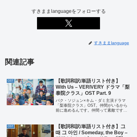
すきままlanguageをフォローする
すきままlanguage
関連記事
【歌詞和訳/単語リスト付き】
OST
With Us – VERIVERY ドラマ「梨
泰院クラス」OST Part. 9
パク・ソジュン×キム・ダミ主演ドラマ
「梨泰院クラス」OST。仲間がいるから
前に進めるんです。仲間って素敵です
ね。
【歌詞和訳/単語リスト付き】그
OST
때 그 아인 / Someday, the Boy –