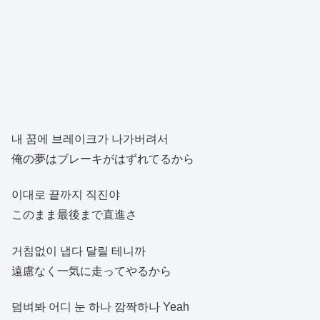
내 꿈에 브레이크가 나가버려서
俺の夢はブレーキがはずれてるから
이대로 끝까지 직진야
このまま最後まで直進さ
거침없이 냅다 달릴 테니까
遠慮なく一気に走ってやるから
덤벼봐 어디 눈 하나 깜짝하나 Yeah