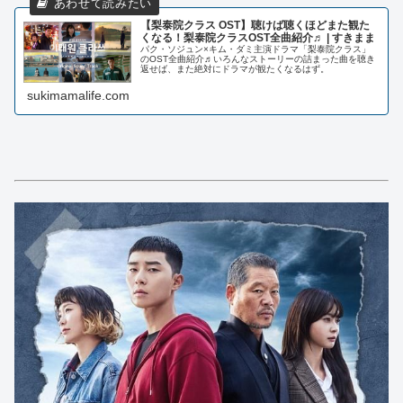
【梨泰院クラス OST】聴けば聴くほどまた観た
くなる！梨泰院クラスOST全曲紹介♬ | すきまま
パク・ソジュン×キム・ダミ主演ドラマ「梨泰院クラス」
のOST全曲紹介♬いろんなストーリーの詰まった曲を聴き
返せば、また絶対にドラマが観たくなるはず。
sukimamalife.com