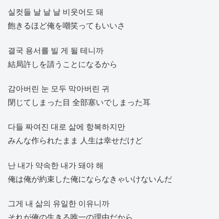
실컷들 날 날 날 비웃어도 돼
飽きるほど俺を嘲笑ってもいいさ
결국 용서를 빌 게 될 테니까
結局許しを請うことになるから
감아버린 눈 모두 막아버린 귀
閉じてしまった目 全部塞いでしまった耳
다들 짜여진 대로 삶에 항복하지만
みんな作られたまま 人生は幸せだけど
난 내가 약속한 내가 돼야 해
俺は俺が約束した俺にならなきゃいけないんだ
그게 내 삶의 유일한 이유니까
それが俺の生きる唯一の理由だから