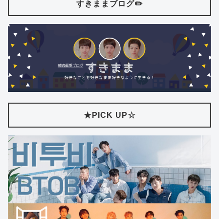
すきままブログ✏️
★PICK UP☆