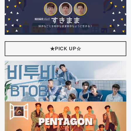
★PICK UP☆