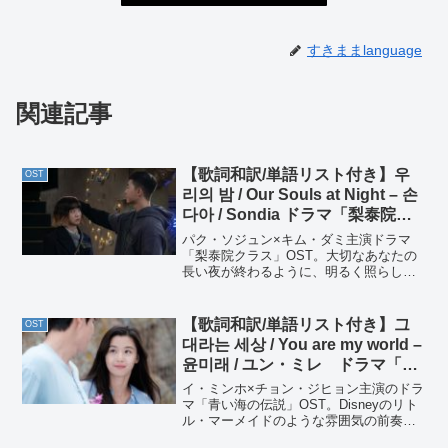
すきままlanguage
関連記事
【歌詞和訳/単語リスト付き】우
OST
리의 밤 / Our Souls at Night – 손
다아 / Sondia ドラマ「梨泰院ク
ラス」OST Part. 4
パク・ソジュン×キム・ダミ主演ドラマ
「梨泰院クラス」OST。大切なあなたの
長い夜が終わるように、明るく照らして
あげたい。そんな暖かい光と愛が詰まっ
た一曲。
【歌詞和訳/単語リスト付き】그
OST
대라는 세상 / You are my world –
윤미래 / ユン・ミレ ドラマ「青
い海の伝説」OST
イ・ミンホ×チョン・ジヒョン主演のドラ
マ「青い海の伝説」OST。Disneyのリト
ル・マーメイドのような雰囲気の前奏か
ら、ユン・ミレの温かい声が響き渡る、