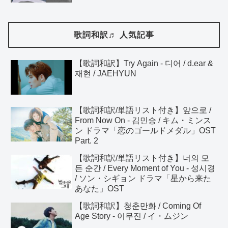
歌詞和訳♬ 人気記事
【歌詞和訳】Try Again - 디어 / d.ear &
재현 / JAEHYUN
【歌詞和訳/単語リスト付き】앞으로 /
From Now On - 김민승 / キム・ミンス
ン ドラマ「恋のゴールドメダル」OST
Part. 2
【歌詞和訳/単語リスト付き】너의 모
든 순간 / Every Moment of You - 성시경
/ ソン・シギョン ドラマ「星から来た
あなた」OST
【歌詞和訳】청춘만화 / Coming Of
Age Story - 이무진 / イ・ムジン