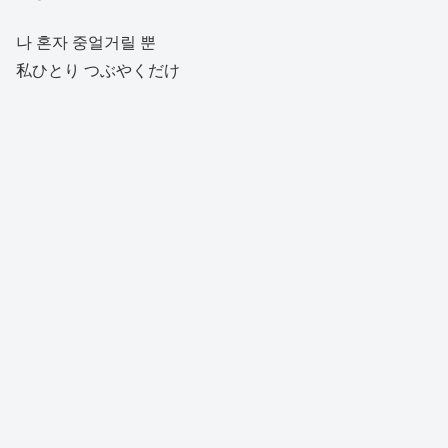
나 혼자 중얼거릴 뿐
私ひとり つぶやくだけ