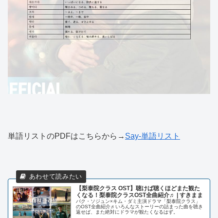
単語リストのPDFはこちらから→
Say-単語リスト
【梨泰院クラス OST】聴けば聴くほどまた観た
くなる！梨泰院クラスOST全曲紹介♬ | すきまま
パク・ソジュン×キム・ダミ主演ドラマ「梨泰院クラス」
のOST全曲紹介♬いろんなストーリーの詰まった曲を聴き
返せば、また絶対にドラマが観たくなるはず。