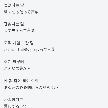
늦었다는 말
遅くなったって言葉
괜찮냐는 말
大丈夫？って言葉
고작 내일 보잔 말
たかが 明日会おうねって言葉
어떤 말부터
どんな言葉から
네 맘 잡아 둬야 할까
あなたの心を掴めるのだろうか
사랑한다고
愛してるって