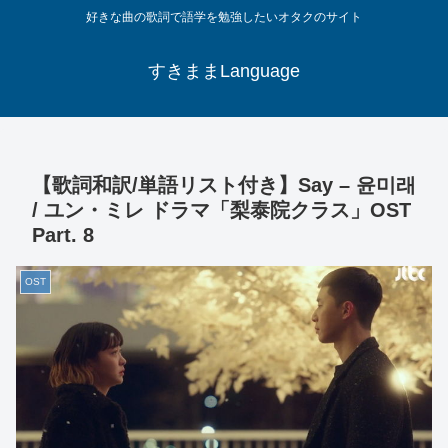
好きな曲の歌詞で語学を勉強したいオタクのサイト
すきままLanguage
【歌詞和訳/単語リスト付き】Say – 윤미래
/ ユン・ミレ ドラマ「梨泰院クラス」OST
Part. 8
OST