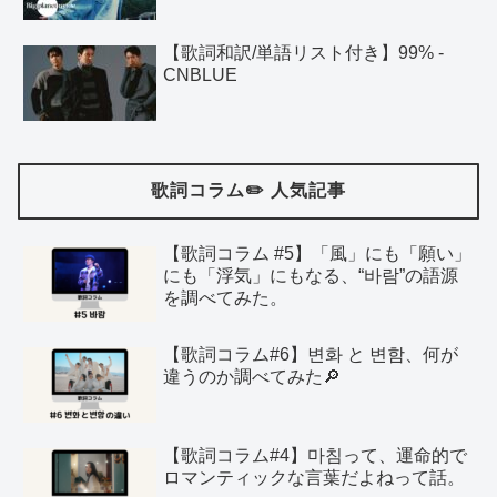
【歌詞和訳/単語リスト付き】99% -
CNBLUE
歌詞コラム✏️ 人気記事
【歌詞コラム #5】「風」にも「願い」
にも「浮気」にもなる、“바람”の語源
を調べてみた。
【歌詞コラム#6】변화 と 변함、何が
違うのか調べてみた🔎
【歌詞コラム#4】마침って、運命的で
ロマンティックな言葉だよねって話。