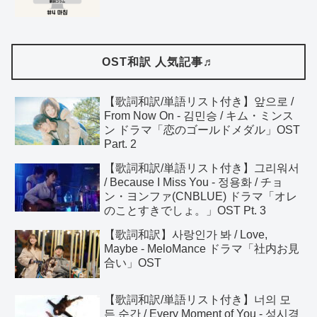
OST和訳 人気記事♬
【歌詞和訳/単語リスト付き】앞으로 /
From Now On - 김민승 / キム・ミンス
ン ドラマ「恋のゴールドメダル」OST
Part. 2
【歌詞和訳/単語リスト付き】그리워서
/ Because I Miss You - 정용화 / チョ
ン・ヨンファ(CNBLUE) ドラマ「オレ
のことすきでしょ。」OST Pt. 3
【歌詞和訳】사랑인가 봐 / Love,
Maybe - MeloMance ドラマ「社内お見
合い」OST
【歌詞和訳/単語リスト付き】너의 모
든 순간 / Every Moment of You - 성시경