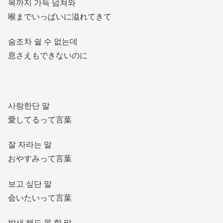
목까지 가득 넘쳐와
喉までいっぱいに溢れてきて
숨조차 쉴 수 없는데
息さえもできないのに
사랑한단 말
愛してるって言葉
잘 자라는 말
おやすみって言葉
보고 싶단 말
会いたいって言葉
밤새 해도 못 할 말