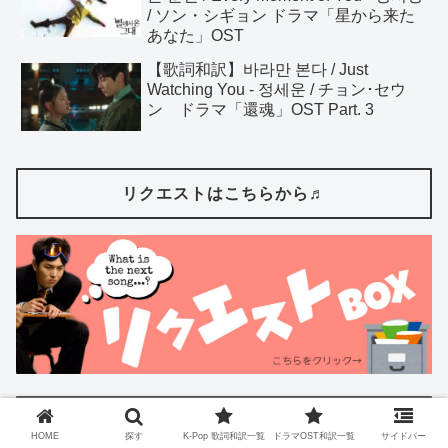
/ ソン・シギョン ドラマ「星から来た
あなた」OST
【歌詞和訳】바라만 본다 / Just
Watching You - 정세운 / チョン･セウ
ン ドラマ「還魂」OST Part. 3
リクエストはこちらから♬
プロフィール
HOME
探す
K-Pop 歌詞和訳一覧
ドラマOST和訳一覧
サイドバー