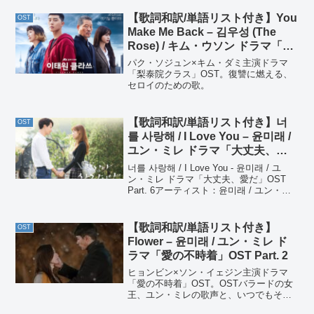
童話の中のような曲です。
【歌詞和訳/単語リスト付き】You
OST
Make Me Back – 김우성 (The
Rose) / キム・ウソン ドラマ「梨
泰院クラス」OST Part. 5
パク・ソジュン×キム・ダミ主演ドラマ
「梨泰院クラス」OST。復讐に燃える、
セロイのための歌。
【歌詞和訳/単語リスト付き】너
OST
를 사랑해 / I Love You – 윤미래 /
ユン・ミレ ドラマ「大丈夫、愛
だ」OST Part. 6
너를 사랑해 / I Love You - 윤미래 / ユ
ン・ミレ ドラマ「大丈夫、愛だ」OST
Part. 6アーティスト：윤미래 / ユン・ミ
レアルバム：ドラマ「괜찮아 사랑이야 /
大丈夫、愛だ」OST Part. 6너를 사랑해
/...
【歌詞和訳/単語リスト付き】
OST
Flower – 윤미래 / ユン・ミレ ド
ラマ「愛の不時着」OST Part. 2
ヒョンビン×ソン・イェジン主演ドラマ
「愛の不時着」OST。OSTバラードの女
王、ユン・ミレの歌声と、いつでもそば
にいるって歌詞が心に沁みます。