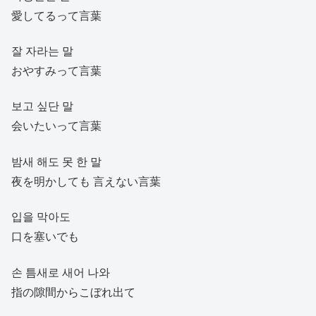
愛してるって言葉
잘 자라는 말
おやすみって言葉
보고 싶단 말
会いたいって言葉
밤새 해도 못 한 말
夜を明かしても 言えない言葉
입을 막아도
口を塞いでも
손 틈새로 새어 나와
指の隙間からこぼれ出て