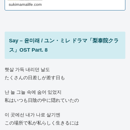
sukimamalife.com
Say – 윤미래 / ユン・ミレ ドラマ「梨泰院クラ
ス」OST Part. 8
햇살 가득 내리던 날도
たくさんの日差しが差す日も
난 늘 그늘 속에 숨어 있었지
私はいつも日陰の中に隠れていたの
이 곳에선 내가 나로 살기엔
この場所で私が私らしく生きるには