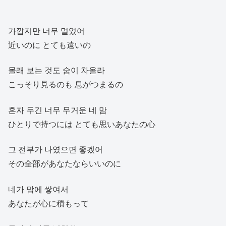
가깝지만 너무 멀었어
近いのに とても遠いの
몰래 보는 것도 숨이 차올라
こっそり見るのも 息がつまるの
혼자 두긴 너무 무거운 네 맘
ひとりで持つには とても思いあなたの心
그 전부가 나였으면 좋겠어
その全部があなたならいいのに
네가 맘에 쌓여서
あなたが心に積もって