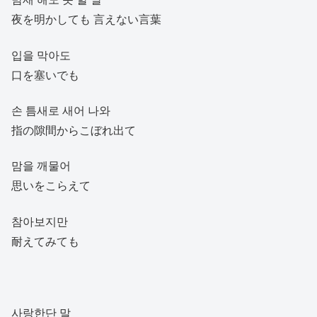
夜を明かしても 言えない言葉
입을 막아도
口を塞いでも
손 틈새로 새어 나와
指の隙間からこぼれ出て
맘을 깨물어
思いをこらえて
참아보지만
耐えてみても
사랑한단 말