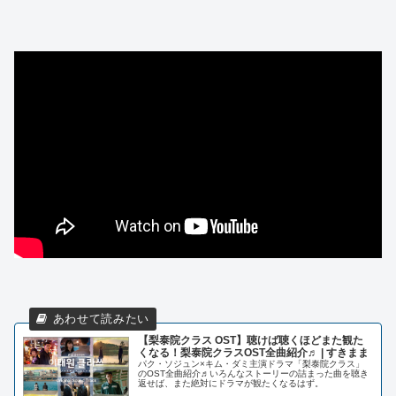
【梨泰院クラス OST】聴けば聴くほどまた観た
くなる！梨泰院クラスOST全曲紹介♬ | すきまま
パク・ソジュン×キム・ダミ主演ドラマ「梨泰院クラス」
のOST全曲紹介♬いろんなストーリーの詰まった曲を聴き
返せば、また絶対にドラマが観たくなるはず。