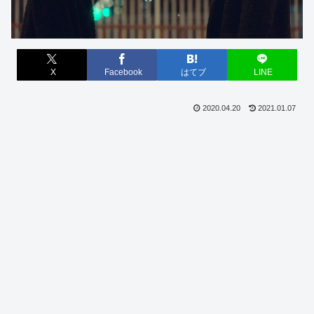
X
Facebook
はてブ
LINE
2020.04.20
2021.01.07