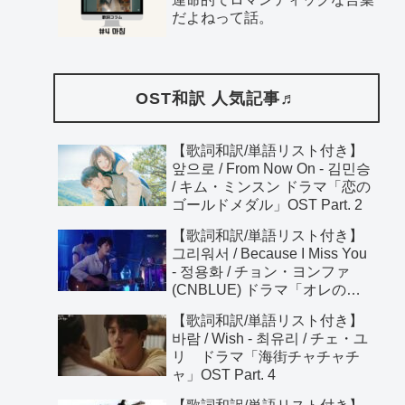
だよねって話。
OST和訳 人気記事♬
【歌詞和訳/単語リスト付き】
앞으로 / From Now On - 김민승
/ キム・ミンスン ドラマ「恋の
ゴールドメダル」OST Part. 2
【歌詞和訳/単語リスト付き】
그리워서 / Because I Miss You
- 정용화 / チョン・ヨンファ
(CNBLUE) ドラマ「オレのこ
とすきでしょ。」OST Pt. 3
【歌詞和訳/単語リスト付き】
바람 / Wish - 최유리 / チェ・ユ
リ ドラマ「海街チャチャチ
ャ」OST Part. 4