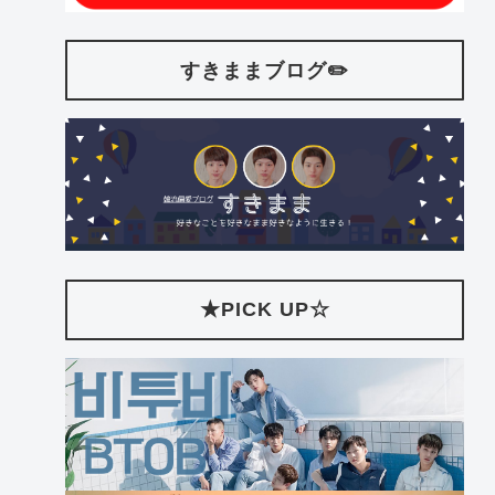
すきままブログ✏️
★PICK UP☆