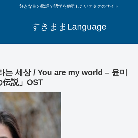
好きな曲の歌詞で語学を勉強したいオタクのサイト
すきままLanguage
/ You are my world – 윤미
の伝説」OST