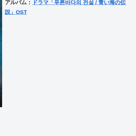
アルバム：
ドラマ「푸른바다의 전설 / 青い海の伝
説」OST