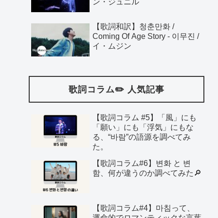
ン・ジュニル
【歌詞和訳】청춘만화 /
Coming Of Age Story - 이무진 /
イ・ムジン
歌詞コラム✏️ 人気記事
【歌詞コラム #5】「風」にも
「願い」にも「浮気」にもな
る、“바람”の語源を調べてみ
た。
【歌詞コラム#6】변화 と 변
함、何が違うのか調べてみた🔎
【歌詞コラム#4】마침って、
運命的でロマンティックな言葉