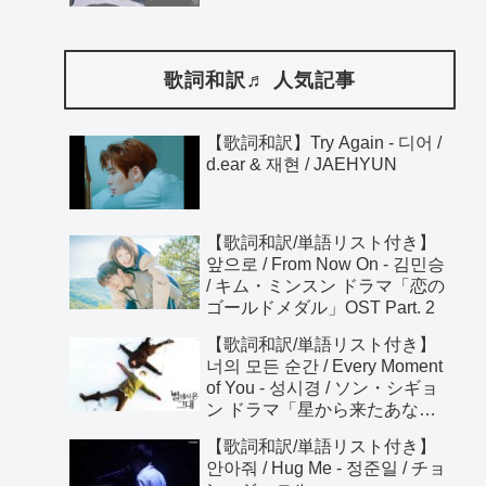
歌詞和訳♬ 人気記事
【歌詞和訳】Try Again - 디어 /
d.ear & 재현 / JAEHYUN
【歌詞和訳/単語リスト付き】
앞으로 / From Now On - 김민승
/ キム・ミンスン ドラマ「恋の
ゴールドメダル」OST Part. 2
【歌詞和訳/単語リスト付き】
너의 모든 순간 / Every Moment
of You - 성시경 / ソン・シギョ
ン ドラマ「星から来たあな
た」OST
【歌詞和訳/単語リスト付き】
안아줘 / Hug Me - 정준일 / チョ