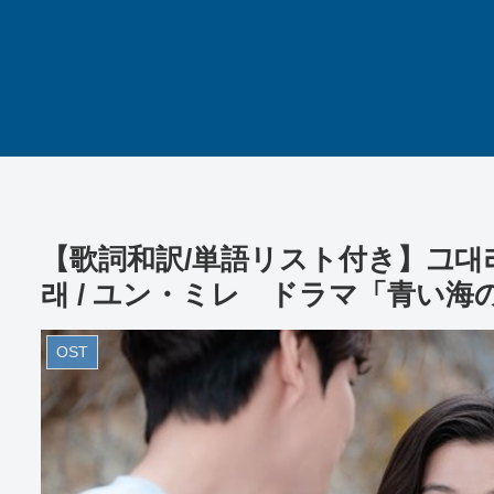
【歌詞和訳/単語リスト付き】그대라는 세상 
래 / ユン・ミレ ドラマ「青い海
OST