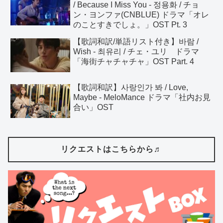
/ Because I Miss You - 정용화 / チョ
ン・ヨンファ(CNBLUE) ドラマ「オレ
のことすきでしょ。」OST Pt. 3
【歌詞和訳/単語リスト付き】바람 /
Wish - 최유리 / チェ・ユリ ドラマ
「海街チャチャチャ」OST Part. 4
【歌詞和訳】사랑인가 봐 / Love,
Maybe - MeloMance ドラマ「社内お見
合い」OST
リクエストはこちらから♬