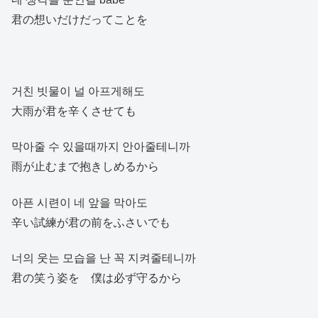
君の想いだけだってことを
거친 빗물이 널 아프게해도
大雨が君を辛くさせても
막아줄 수 있을때까지 안아줄테니까
雨が止むまで抱きしめるから
아픈 시련이 네 앞을 막아도
辛い試練が君の前をふさいでも
너의 웃는 모습을 난 꼭 지켜줄테니까
君の笑う姿を 僕は必ず守るから