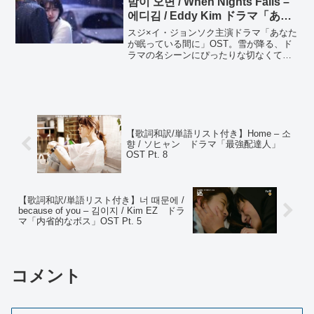
밤이 오면 / When Nights Falls –
에디김 / Eddy Kim ドラマ「あな
たが眠っている間に」OST Part.
スジ×イ・ジョンソク主演ドラマ「あなた
1
が眠っている間に」OST。雪が降る、ド
ラマの名シーンにぴったりな切なくて暖
かい、雪みたいな愛の歌。
【歌詞和訳/単語リスト付き】Home – 소
향 / ソヒャン ドラマ「最強配達人」
OST Pt. 8
【歌詞和訳/単語リスト付き】너 때문에 /
because of you – 김이지 / Kim EZ ドラ
マ「内省的なボス」OST Pt. 5
コメント