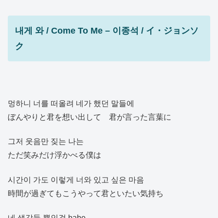
내게 와 / Come To Me – 이종석 / イ・ジョンソ
ク
멍하니 너를 떠올려 네가 했던 말들에
ぼんやりと君を想い出して 君が言った言葉に
그저 웃음만 짖는 나는
ただ笑みだけ浮かべる僕は
시간이 가도 이렇게 너와 있고 싶은 마음
時間が過ぎてもこうやって君といたい気持ち
네 생각들 뿐인걸 babe