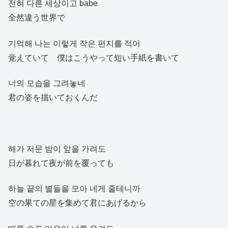
전혀 다른 세상이고 babe
全然違う世界で
기억해 나는 이렇게 작은 편지를 적어
覚えていて 僕はこうやって短い手紙を書いて
너의 모습을 그려놓네
君の姿を描いておくんだ
해가 저문 밤이 앞을 가려도
日が暮れて夜が前を覆っても
하늘 끝의 별들을 모아 네게 줄테니까
空の果ての星を集めて君にあげるから