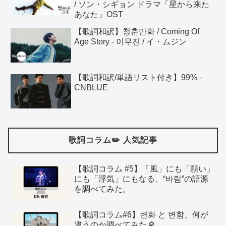
/ ソン・シギョン ドラマ「星から来た
あなた」OST
【歌詞和訳】청춘만화 / Coming Of
Age Story - 이무진 / イ・ムジン
【歌詞和訳/単語リスト付き】99% -
CNBLUE
歌詞コラム✏️ 人気記事
【歌詞コラム #5】「風」にも「願い」
にも「浮気」にもなる、“바람”の語源
を調べてみた。
【歌詞コラム#6】변화 と 변함、何が
違うのか調べてみた🔎