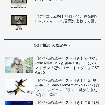
【歌詞コラム#4】마침って、運命的で
ロマンティックな言葉だよねって話。
OST和訳 人気記事♬
【歌詞和訳/単語リスト付き】앞으로 /
From Now On - 김민승 / キム・ミンス
ン ドラマ「恋のゴールドメダル」OST
Part. 2
【歌詞和訳/単語リスト付き】너의 모
든 순간 / Every Moment of You - 성시경
/ ソン・シギョン ドラマ「星から来た
あなた」OST
【歌詞和訳/単語リスト付き】그리워서