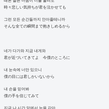
때론 슬픈 마음이 너를 울려도
時々悲しい気持ちが君を泣かせても
그런 모든 순간들까지 안아줄테니까
そんな全ての瞬間まで抱きしめるから
네가 다가와 지금 내게와
君が近づいてきてよ 今僕のところに
내 눈속에 너만 있으니
僕の目には君しかいないから
내 손을 믿어봐
僕の手を信じてみて
지금 나 시간 앞에서 눈을 감아