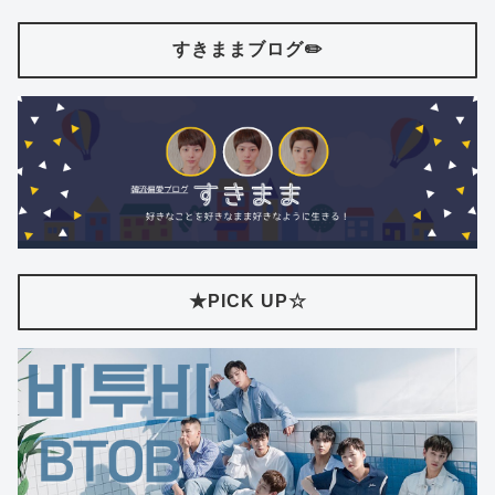
すきままブログ✏️
★PICK UP☆