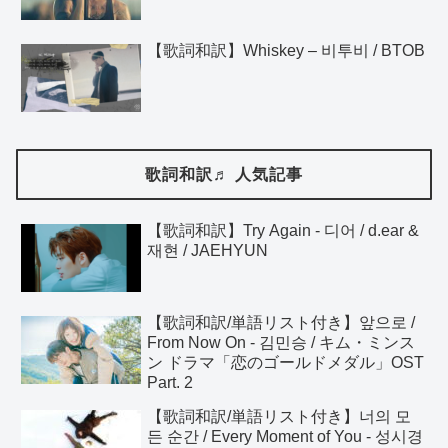
【歌詞和訳】Whiskey – 비투비 / BTOB
歌詞和訳♬ 人気記事
【歌詞和訳】Try Again - 디어 / d.ear &
재현 / JAEHYUN
【歌詞和訳/単語リスト付き】앞으로 /
From Now On - 김민승 / キム・ミンス
ン ドラマ「恋のゴールドメダル」OST
Part. 2
【歌詞和訳/単語リスト付き】너의 모
든 순간 / Every Moment of You - 성시경