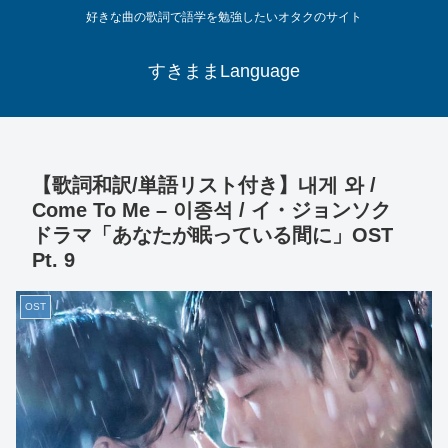
好きな曲の歌詞で語学を勉強したいオタクのサイト
すきままLanguage
【歌詞和訳/単語リスト付き】내게 와 /
Come To Me – 이종석 / イ・ジョンソク
ドラマ「あなたが眠っている間に」OST
Pt. 9
OST