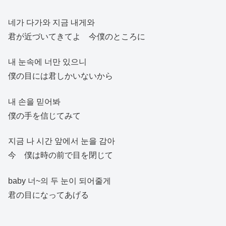
네가 다가와 지금 내게와
君が近づいてきてよ 今僕のところに
내 눈속에 너만 있으니
僕の目には君しかいないから
내 손을 믿어봐
僕の手を信じてみて
지금 나 시간 앞에서 눈을 감아
今 僕は時の前で目を閉じて
baby 너~의 두 눈이 되어줄게
君の目になってあげる