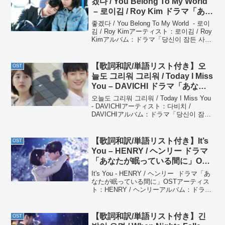
겠다 / You Belong To My World
– 로이김 / Roy Kim ドラマ「あな
たが眠っている間に」OST Pt. 3
좋겠다 / You Belong To My World - 로이
김 / Roy Kimアーティスト：로이김 / Roy
Kimアルバム：ドラマ「당신이 잠든 사이
에 / あなたが眠っている間に」OST좋겠
다 / You Belong T...
【歌詞和訳/単語リスト付き】오
OST
늘도 그리워 그리워 / Today I Miss
You – DAVICHI ドラマ「あなた
が眠っている間に」OST Pt. 7
오늘도 그리워 그리워 / Today I Miss You
- DAVICHIアーティスト：다비치 /
DAVICHIアルバム：ドラマ「당신이 잠든
사이에 / あなたが眠っている間に」OST
오늘도 그리워 그리워 / Today I M...
【歌詞和訳/単語リスト付き】It’s
OST
You – HENRY / ヘンリー ドラマ
「あなたが眠っている間に」OST
Pt. 2
It's You - HENRY / ヘンリー ドラマ「あ
なたが眠っている間に」OSTアーティス
ト：HENRY / ヘンリーアルバム：ドラマ
「당신이 잠든 사이에 / あなたが眠ってい
る間に」OSTIt's You - Henry / ヘ...
【歌詞和訳/単語リスト付き】긴
OST