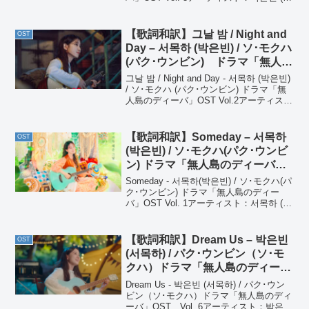
목하) / パク･ウンビン（ソ･モクハ）アル
バム：ドラマ「무인도의 디바 / 無人島の
ディーバ」OST...
【歌詞和訳】그날 밤 / Night and
OST
Day – 서목하 (박은빈) / ソ･モクハ
(パク･ウンビン) ドラマ「無人島
のディーバ」OST Vol.2
그날 밤 / Night and Day - 서목하 (박은빈)
/ ソ･モクハ (パク･ウンビン) ドラマ「無
人島のディーバ」OST Vol.2アーティス
ト：서목하 (박은빈) / ソ･モクハ (パク･ウ
ンビン)アルバム：ドラマ「무인도의...
【歌詞和訳】Someday – 서목하
OST
(박은빈) / ソ･モクハ(パク･ウンビ
ン) ドラマ「無人島のディーバ」
OST Vol. 1
Someday - 서목하(박은빈) / ソ･モクハ(パ
ク･ウンビン) ドラマ「無人島のディー
バ」OST Vol. 1アーティスト：서목하 (박
은빈) / ソ･モクハ (パク･ウンビン)アルバ
ム：ドラマ「무인도의 디바 / 無人島のデ
ィーバ...
【歌詞和訳】Dream Us – 박은빈
OST
(서목하) / パク･ウンビン（ソ･モ
クハ）ドラマ「無人島のディー
バ」OST Vol. 6
Dream Us - 박은빈 (서목하) / パク･ウン
ビン（ソ･モクハ）ドラマ「無人島のディ
ーバ」OST Vol. 6アーティスト：박은빈