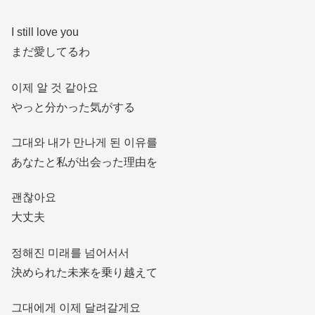
I still love you
まだ愛してるわ
이제 알 것 같아요
やっと分かった気がする
그대와 내가 만나게 된 이유를
あなたと私が出会った理由を
괜찮아요
大丈夫
정해진 미래를 넘어서서
決められた未来を乗り越えて
그대에게 이제 달려갈게요