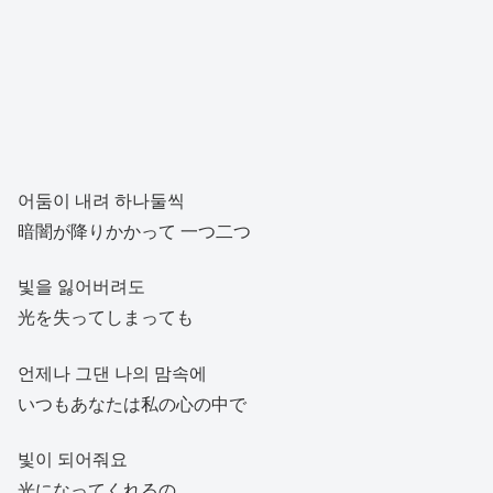
어둠이 내려 하나둘씩
暗闇が降りかかって 一つ二つ
빛을 잃어버려도
光を失ってしまっても
언제나 그댄 나의 맘속에
いつもあなたは私の心の中で
빛이 되어줘요
光になってくれるの