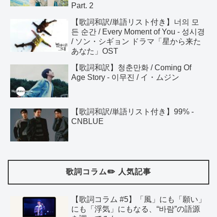
Part. 2
【歌詞和訳/単語リスト付き】너의 모
든 순간 / Every Moment of You - 성시경
/ ソン・シギョン ドラマ「星から来た
あなた」OST
【歌詞和訳】청춘만화 / Coming Of
Age Story - 이무진 / イ・ムジン
【歌詞和訳/単語リスト付き】99% -
CNBLUE
歌詞コラム✏️ 人気記事
【歌詞コラム #5】「風」にも「願い」
にも「浮気」にもなる、“바람”の語源