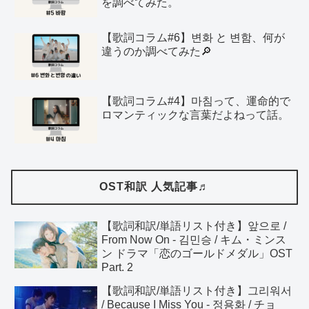
を調べてみた。
【歌詞コラム#6】변화 と 변함、何が
違うのか調べてみた🔎
【歌詞コラム#4】마침って、運命的で
ロマンティックな言葉だよねって話。
OST和訳 人気記事♬
【歌詞和訳/単語リスト付き】앞으로 /
From Now On - 김민승 / キム・ミンス
ン ドラマ「恋のゴールドメダル」OST
Part. 2
【歌詞和訳/単語リスト付き】그리워서
/ Because I Miss You - 정용화 / チョ