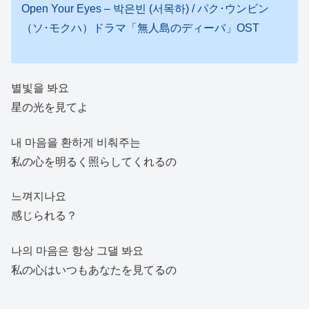
Open Your Eyes – 박은빈 (서목하) / パク･ウンビン
（ソ･モクハ）ドラマ「無人島のディーバ」OST
별빛을 봐요
星の光を見てよ
내 마음을 환하게 비춰주는
私の心を明るく照らしてくれるの
느껴지나요
感じられる？
나의 마음은 항상 그댈 봐요
私の心はいつもあなたを見てるの