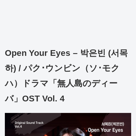
Open Your Eyes – 박은빈 (서목
하) / パク･ウンビン（ソ･モク
ハ）ドラマ「無人島のディー
バ」OST Vol. 4