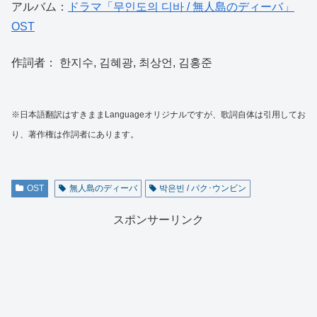
アルバム：
ドラマ「무인도의 디바 / 無人島のディーバ」
OST
作詞者： 한지수, 김혜광, 최상언, 김홍준
※日本語翻訳はすきままLanguageオリジナルですが、歌詞自体は引用してお
り、著作権は作詞者にあります。
OST
無人島のディーバ
박은빈 / パク･ウンビン
スポンサーリンク