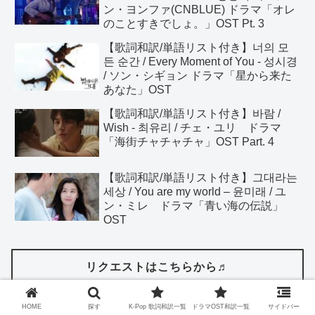
ン・ヨンファ(CNBLUE) ドラマ「オレ
のことすきでしょ。」OST Pt. 3
【歌詞和訳/単語リスト付き】너의 모
든 순간 / Every Moment of You - 성시경
/ ソン・シギョン ドラマ「星から来た
あなた」OST
【歌詞和訳/単語リスト付き】바람 /
Wish - 최유리 / チェ・ユリ ドラマ
「海街チャチャチャ」OST Part. 4
【歌詞和訳/単語リスト付き】그대라는
세상 / You are my world – 윤미래 / ユ
ン・ミレ ドラマ「青い海の伝説」
OST
リクエストはこちらから♬
HOME
探す
K-Pop 歌詞和訳一覧
ドラマOST和訳一覧
サイドバー