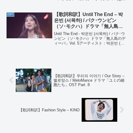
(서목하) / パク･ウンビン（ソ･モクハ）ア
ルバム：ドラマ「무인도의 디바 / 無人島
のディーバ...
【歌詞和訳】Until The End – 박
OST
은빈 (서목하) / パク･ウンビン
（ソ･モクハ）ドラマ「無人島の
ディーバ」Vol. 5
Until The End - 박은빈 (서목하) / パク･ウ
ンビン（ソ･モクハ）ドラマ「無人島のデ
ィーバ」Vol. 5アーティスト：박은빈 (서
목하) / パク･ウンビン（ソ･モクハ）アル
バム：ドラマ「무인도의 디바 / 無人島の
ディー...
【歌詞和訳】우리의 이야기 / Our Story –
멜로망스 / MeloMance ドラマ「ユミの細
胞たち」OST Part. 8
【歌詞和訳】Fashion Style – KINO