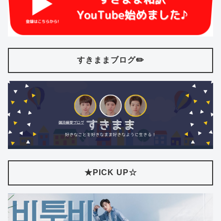
すきままブログ✏️
★PICK UP☆