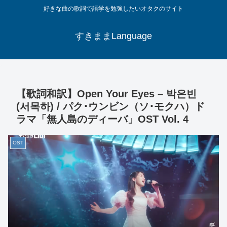
好きな曲の歌詞で語学を勉強したいオタクのサイト
すきままLanguage
【歌詞和訳】Open Your Eyes – 박은빈
(서목하) / パク･ウンビン（ソ･モクハ）ド
ラマ「無人島のディーバ」OST Vol. 4
OST