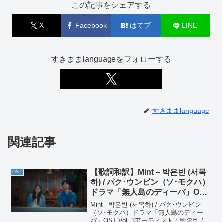
この記事をシェアする
X
Facebook
はてブ
LINE
すきままlanguageをフォローする
すきままlanguage
関連記事
【歌詞和訳】Mint – 박은빈 (서목
OST
하) / パク･ウンビン（ソ･モクハ）
ドラマ「無人島のディーバ」OST
Vol. 3
Mint - 박은빈 (서목하) / パク･ウンビン
（ソ･モクハ）ドラマ「無人島のディー
バ」OST Vol. 3アーティスト：박은빈 (서