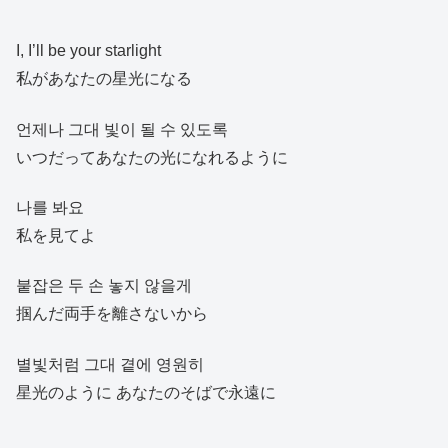
I, I’ll be your starlight
私があなたの星光になる
언제나 그대 빛이 될 수 있도록
いつだってあなたの光になれるように
나를 봐요
私を見てよ
붙잡은 두 손 놓지 않을게
掴んだ両手を離さないから
별빛처럼 그대 곁에 영원히
星光のように あなたのそばで永遠に