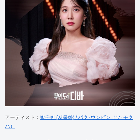
アーティスト：
박은빈 (서목하) / パク･ウンビン（ソ･モク
ハ）