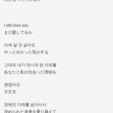
I still love you
まだ愛してるわ
이제 알 것 같아요
やっと分かった気がする
그대와 내가 만나게 된 이유를
あなたと私が出会った理由を
괜찮아요
大丈夫
정해진 미래를 넘어서서
決められた未来を乗り越えて