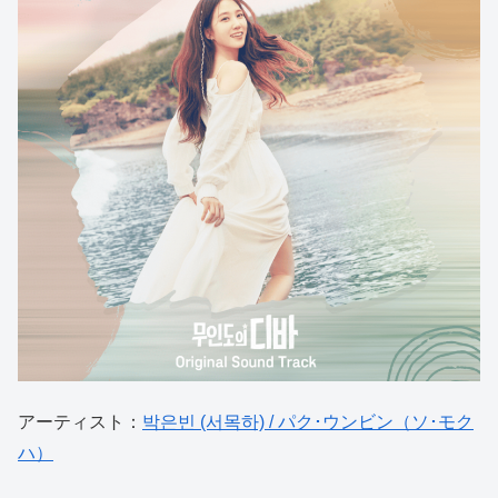
アーティスト：
박은빈 (서목하) / パク･ウンビン（ソ･モク
ハ）