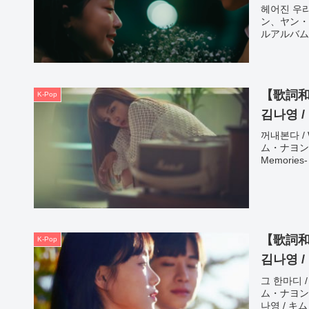
헤어진 우리가
ン、ヤン・
ルアルバム：헤
【歌詞和訳
K-Pop
김나영 
꺼내본다 / 
ム・ナヨンアルバ
Memories-
【歌詞和訳
K-Pop
김나영 
그 한마디 /
ム・ナヨンアルバ
나영 / キム・