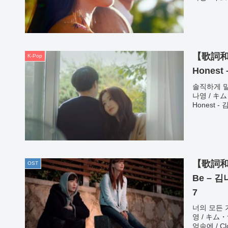
【歌詞和
K-Pop
Hones
솔직하게 말해
나영 / キ
Honest 
【歌詞和訳
OST
Be – 
7
너의 모든 기
영 / キ
억속에 / Clo