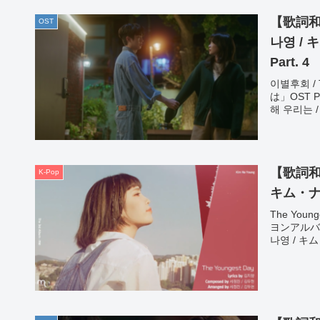
【歌詞和訳
OST
나영 /
Part. 4
이별후회 / 
は」OST 
해 우리는 /
【歌詞和訳/
K-Pop
キム・
The You
ヨンアルバム：
나영 / キ