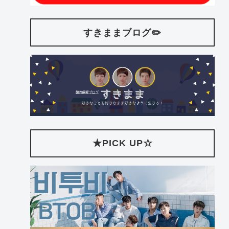
すきままブログ✏️
★PICK UP☆