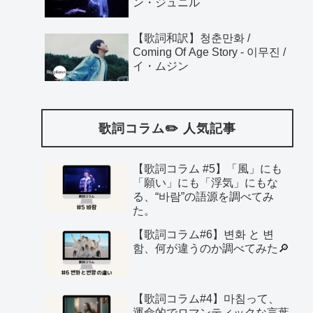
ン・ジュニル
【歌詞和訳】청춘만화 /
Coming Of Age Story - 이무진 /
イ・ムジン
歌詞コラム✏️ 人気記事
【歌詞コラム #5】「風」にも
「願い」にも「浮気」にもな
る、“바람”の語源を調べてみ
た。
【歌詞コラム#6】변화 と 변
함、何が違うのか調べてみた🔎
【歌詞コラム#4】마침って、
運命的でロマンティックな言葉