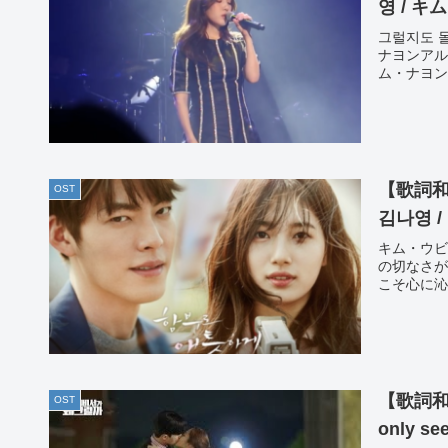
영 / 
그럴지도 몰
ナヨンアルバム
ム・ナヨン수
【歌詞和訳
OST
김나영 /
キム・ウビ
の切なさが
こそ心に沁
【歌詞和訳
OST
only 