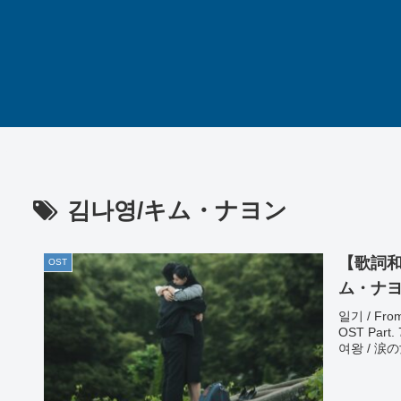
김나영/キム・ナヨン
【歌詞和訳】
OST
ム・ナヨン
일기 / Fr
OST Pa
여왕 / 涙の女