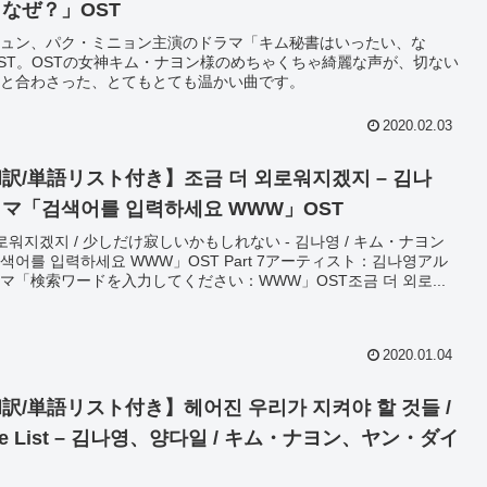
なぜ？」OST
ュン、パク・ミニョン主演のドラマ「キム秘書はいったい、な
ST。OSTの女神キム・ナヨン様のめちゃくちゃ綺麗な声が、切ない
と合わさった、とてもとても温かい曲です。
2020.02.03
訳/単語リスト付き】조금 더 외로워지겠지 – 김나
マ「검색어를 입력하세요 WWW」OST
로워지겠지 / 少しだけ寂しいかもしれない - 김나영 / キム・ナヨン
색어를 입력하세요 WWW」OST Part 7アーティスト：김나영アル
マ「検索ワードを入力してください：WWW」OST조금 더 외로...
2020.01.04
訳/単語リスト付き】헤어진 우리가 지켜야 할 것들 /
ye List – 김나영、양다일 / キム・ナヨン、ヤン・ダイ