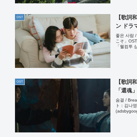
【歌詞和訳
OST
ン ドラマ
좋은 사람 
こそ」OST
「웰컴투 삼달
【歌詞和訳
OST
「還魂」OS
숨결 / Br
ト：김나영 
(adsbygoog