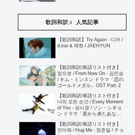
歌詞和訳♬ 人気記事
【歌詞和訳】Try Again - 디어 /
d.ear & 재현 / JAEHYUN
【歌詞和訳/単語リスト付き】
앞으로 / From Now On - 김민승
/ キム・ミンスン ドラマ「恋の
ゴールドメダル」OST Part. 2
【歌詞和訳/単語リスト付き】
너의 모든 순간 / Every Moment
of You - 성시경 / ソン・シギョ
ン ドラマ「星から来たあな
た」OST
【歌詞和訳/単語リスト付き】
안아줘 / Hug Me - 정준일 / チョ