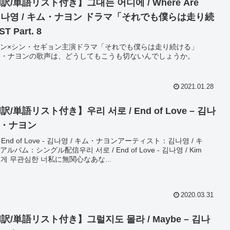
/単語リスト付き】그대는 어디에 / Where Are
– 김나영 / キム・ナヨン ドラマ「それでも僕らは走り続
 Part. 8
ン×シン・セギョン主演ドラマ「それでも僕らは走り続ける」
ム・ナヨンの歌声は、どうしてもこうも切ないんでしょうか。
2021.01.28
/単語リスト付き】우리 서로 / End of Love – 김나
キム・ナヨン
 End of Love - 김나영 / キム・ナヨンアーティスト：김나영 / キ
バム：シングル配信우리 서로 / End of Love - 김나영 / Kim
g내게 무관심한 너私に無関心なあな...
2020.03.31
訳/単語リスト付き】그럴지도 몰라 / Maybe – 김나