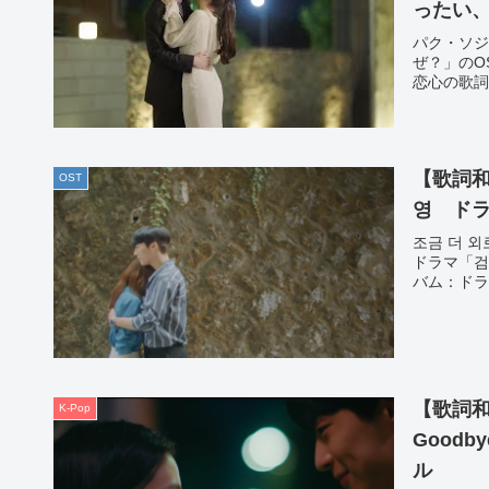
ったい、
パク・ソジ
ぜ？」のO
恋心の歌詞
【歌詞和
OST
영 ドラ
조금 더 외
ドラマ「검
バム：ドラ
【歌詞和
K-Pop
Goodb
ル