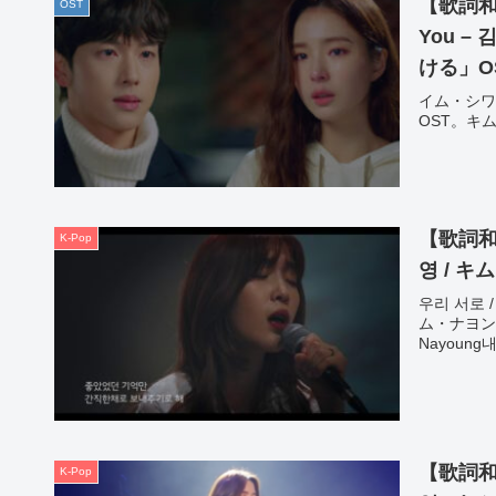
【歌詞和訳
OST
You 
ける」OST
イム・シワ
OST。キ
【歌詞和訳
K-Pop
영 / 
우리 서로 /
ム・ナヨンアル
Nayoun
【歌詞和
K-Pop