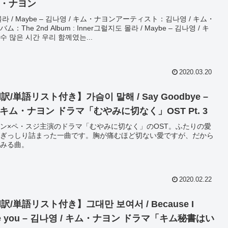
キム・ナヨン
라 / Maybe – 김나영 / キム・ナヨンアーティスト：김나영 / キム・
：The 2nd Album : Inner그럴지도 몰라 / Maybe – 김나영 / キ
 많은 시간 우리 함께였는...
2020.03.20
/単語リスト付き】가슴이 말해 / Say Goodbye –
 キム・ナヨン ドラマ「むやみに切なく」OST Pt. 3
ン×ペ・スジ主演のドラマ「むやみに切なく」のOST。ふたりの愛
ぎっしり詰まった一曲です。胸が痛むほど切ない愛ですが、だから
みる曲。
2020.02.22
/単語リスト付き】그대만 보여서 / Because I
see you – 김나영 / キム・ナヨン ドラマ「キム秘書はい